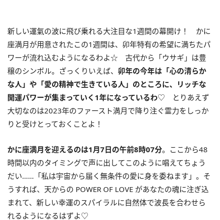
新しい運氣の波に飛び乗れる大注目な
1
週間の幕開け！ かに
座満月が用意されたこの
1
週間は、卯年特有の希望に満ちたパ
ワーが流れ込むようになるわよ☆ 古代から「ウサギ」は豊
穣のシンボル。ざっくりいえば、
卯年の今年は「心の清らか
な人」や「愛の精神で生きている人」のところに、リッチな
開運パワー
が集まっていく
1
年になっているわ
♡ とりあえず
大切なのは2023年のファースト満月で降り注ぐ霊力をしっか
りと受けとっておくことよ！
かに座満月を迎えるのは
1
月
7
日の午前
8
時
07
分
。ここから48
時間以内のタイミングで声に出してこのように唱えてちょう
だい……「私は宇宙から届く無条件の愛に身を委ねます」。そ
うすれば、天からの POWER OF LOVE があなたの魂に注ぎ込
まれて、新しい幸運のスパイラルに自然体で波長を合わせら
れるようになるはずよ♡