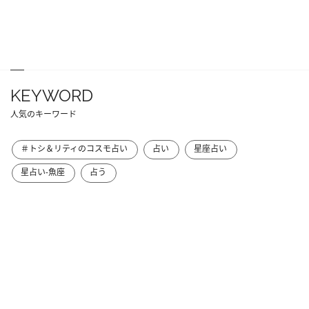
KEYWORD
人気のキーワード
＃トシ＆リティのコスモ占い
占い
星座占い
星占い-魚座
占う