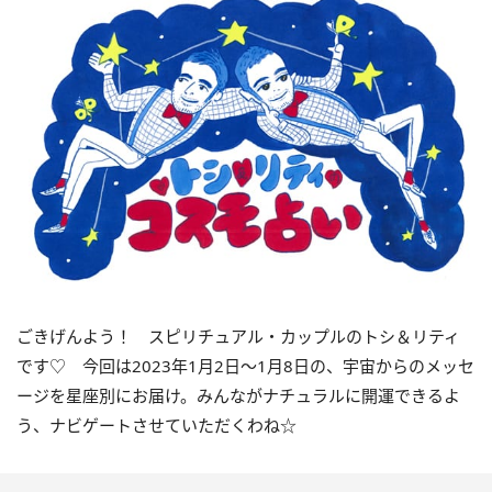
ごきげんよう！ スピリチュアル・カップルのトシ＆リティ
です♡ 今回は
2023
年1月
2
日〜
1
月
8
日の、宇宙からのメッセ
ージを星座別にお届け。みんながナチュラルに開運できるよ
う、ナビゲートさせていただくわね☆