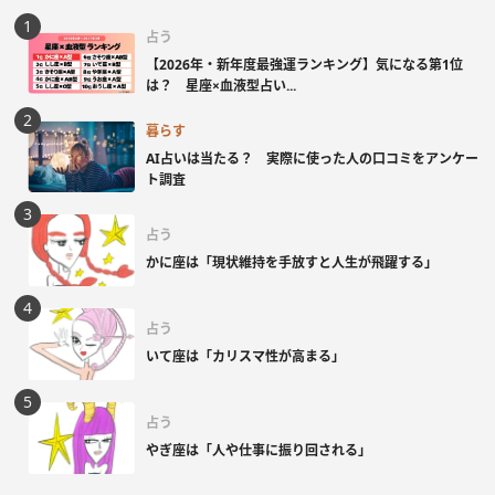
占う
【2026年・新年度最強運ランキング】気になる第1位
は？ 星座×血液型占い...
暮らす
AI占いは当たる？ 実際に使った人の口コミをアンケー
ト調査
占う
かに座は「現状維持を手放すと人生が飛躍する」
占う
いて座は「カリスマ性が高まる」
占う
やぎ座は「人や仕事に振り回される」