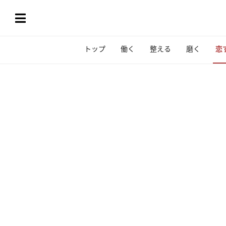
トップ
働く
整える
磨く
恋