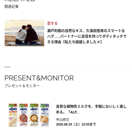
関連記事
恋する
瀬戸利樹の自然なキス、久保田悠来のスマートな
ハグ……パートナーに自信を持ってボディタッチで
きる理由【私たち結婚しました４】
PRESENT&MONITOR
プレゼント＆モニター
良質な植物性ミルクを、手軽においしく楽し
める。「ALP...
申込締切
2026.08.29（土）23:59まで