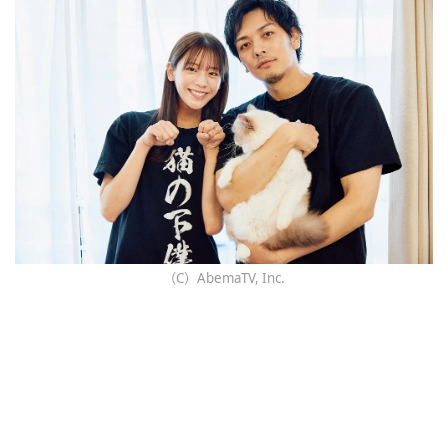
（C）AbemaTV, Inc.