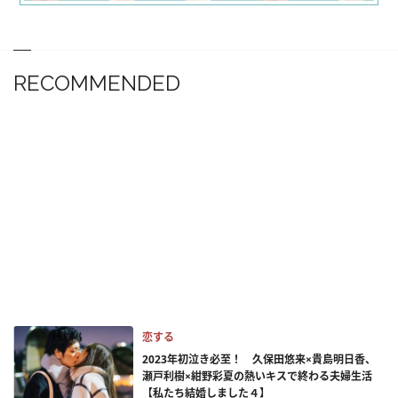
RECOMMENDED
恋する
2023年初泣き必至！ 久保田悠来×貴島明日香、
瀬戸利樹×紺野彩夏の熱いキスで終わる夫婦生活
【私たち結婚しました４】