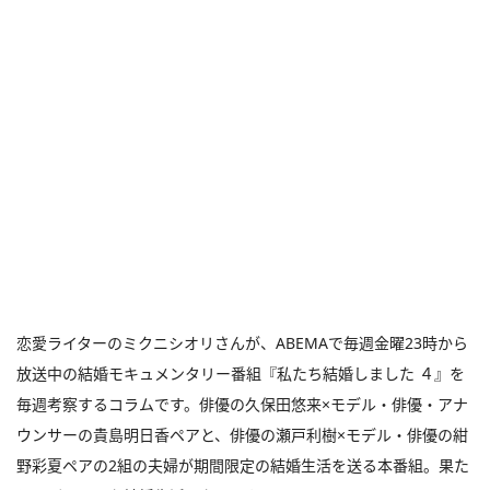
恋愛ライターのミクニシオリさんが、ABEMAで毎週金曜23時から
放送中の結婚モキュメンタリー番組『私たち結婚しました ４』を
毎週考察するコラムです。俳優の久保田悠来×モデル・俳優・アナ
ウンサーの貴島明日香ペアと、俳優の瀬戸利樹×モデル・俳優の紺
野彩夏ペアの2組の夫婦が期間限定の結婚生活を送る本番組。果た