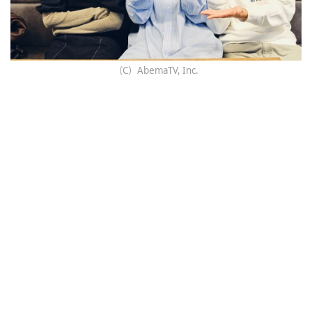
（C）AbemaTV, Inc.