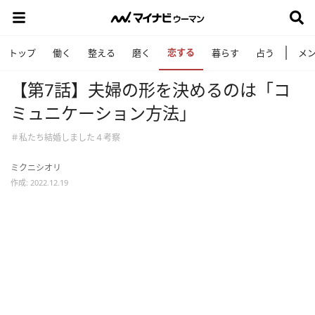
恋する
トップ
働く
整える
磨く
暮らす
占う
メ
【第7話】夫婦の形を決めるのは「コ
ミュニケーション方法」
＃私たち結婚しました４考察
ミクニシオリ
作成: 2022.12.19