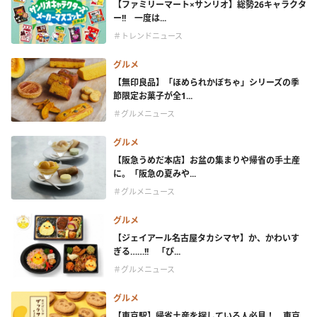
【ファミリーマート×サンリオ】総勢26キャラクタ
ー!! 一度は...
＃トレンドニュース
グルメ
【無印良品】「ほめられかぼちゃ」シリーズの季
節限定お菓子が全1...
＃グルメニュース
グルメ
【阪急うめだ本店】お盆の集まりや帰省の手土産
に。「阪急の夏みや...
＃グルメニュース
グルメ
【ジェイアール名古屋タカシマヤ】か、かわいす
ぎる……!! 「ぴ...
＃グルメニュース
グルメ
【東京駅】帰省土産を探している人必見！ 東京