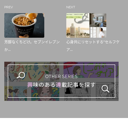
PREV
NEXT
芳醇なくちどけ。セブンイレブン
心身共にリセットする“セルフケ
か...
ア...