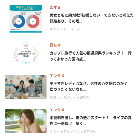
恋する
男女ともに約7割が結婚しない・できないと考えた
経験あり。その理...
＃トレンドニュース
暮らす
カップル旅行で人気の都道府県ランキング！ 行
ってよかった国内旅...
エンタメ
モテすぎレディはなぜ、男性の心を掴むのか？
傷つきたくない女た...
＃ガールオアレディ3考察
エンタメ
本能剥き出し、夏の恋がスタート！ タイプの異
性に一直線♡ 早く...
＃シャッフルアイランド7考察