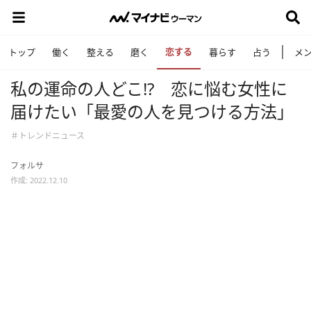
恋する
トップ
働く
整える
磨く
暮らす
占う
メ
私の運命の人どこ!? 恋に悩む女性に
届けたい「最愛の人を見つける方法」
＃トレンドニュース
フォルサ
作成: 2022.12.10