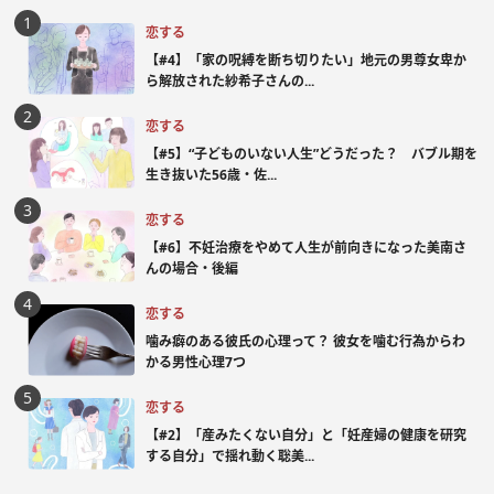
恋する
【#4】「家の呪縛を断ち切りたい」地元の男尊女卑か
ら解放された紗希子さんの...
恋する
【#5】“子どものいない人生”どうだった？ バブル期を
生き抜いた56歳・佐...
恋する
【#6】不妊治療をやめて人生が前向きになった美南さ
んの場合・後編
恋する
噛み癖のある彼氏の心理って？ 彼女を噛む行為からわ
かる男性心理7つ
恋する
【#2】「産みたくない自分」と「妊産婦の健康を研究
する自分」で揺れ動く聡美...