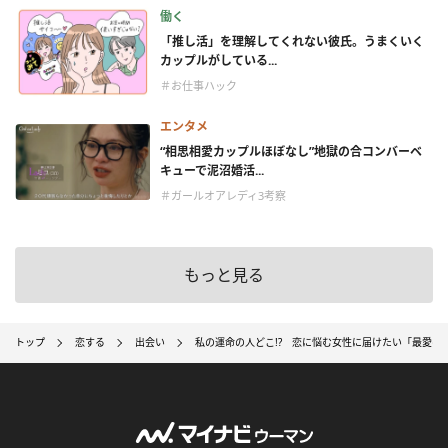
働く
「推し活」を理解してくれない彼氏。うまくいく
カップルがしている...
＃お仕事ハック
エンタメ
“相思相愛カップルほぼなし”地獄の合コンバーベ
キューで泥沼婚活...
＃ガールオアレディ3考察
もっと見る
トップ
恋する
出会い
私の運命の人どこ!? 恋に悩む女性に届けたい「最愛の