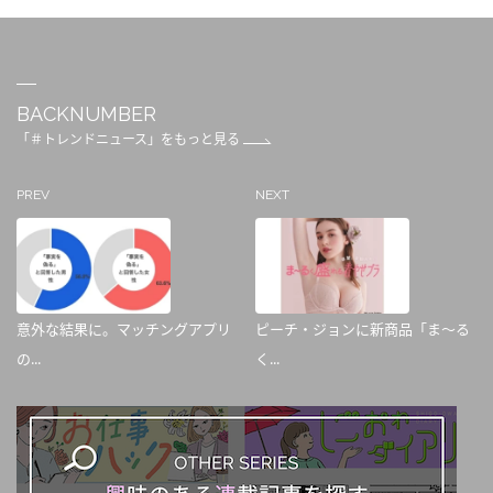
BACKNUMBER
「＃トレンドニュース」をもっと見る
PREV
NEXT
意外な結果に。マッチングアプリ
ピーチ・ジョンに新商品「ま～る
の...
く...