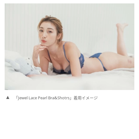
「Jewel Lace Pearl Bra&Shotrs」着用イメージ