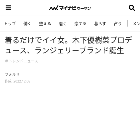
トップ
働く
整える
磨く
恋する
暮らす
占う
メ
着るだけでイイ女。木下優樹菜プロデ
ュース、ランジェリーブランド誕生
＃トレンドニュース
フォルサ
作成: 2022.12.08