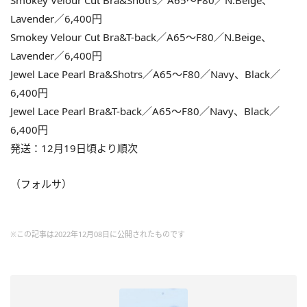
Smokey Velour Cut Bra&Shotrs／A65～F80／N.Beige、
Lavender／6,400円
Smokey Velour Cut Bra&T-back／A65～F80／N.Beige、
Lavender／6,400円
Jewel Lace Pearl Bra&Shotrs／A65～F80／Navy、Black／
6,400円
Jewel Lace Pearl Bra&T-back／A65～F80／Navy、Black／
6,400円
発送：12月19日頃より順次
（フォルサ）
※この記事は2022年12月08日に公開されたものです