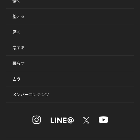
働く
整える
磨く
恋する
暮らす
占う
メンバーコンテンツ