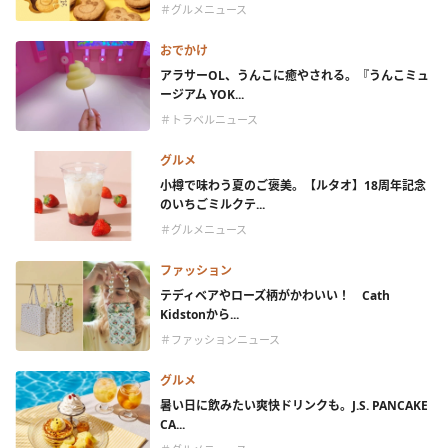
＃グルメニュース
おでかけ
アラサーOL、うんこに癒やされる。『うんこミュ
ージアム YOK...
＃トラベルニュース
グルメ
小樽で味わう夏のご褒美。【ルタオ】18周年記念
のいちごミルクテ...
＃グルメニュース
ファッション
テディベアやローズ柄がかわいい！ Cath
Kidstonから...
＃ファッションニュース
グルメ
暑い日に飲みたい爽快ドリンクも。J.S. PANCAKE
CA...