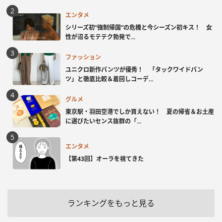
エンタメ
シリーズ初“強制帰国”の危機と今シーズン初キス！ 女
性が沼るモテテク勃発で...
ファッション
ユニクロ新作パンツが優秀！ 「タックワイドパン
ツ」と徹底比較＆着回しコーデ...
グルメ
東京駅・羽田空港でしか買えない！ 夏の帰省＆お土産
に選びたいセンス抜群の「...
エンタメ
【第43回】オーラを視てきた
ランキングをもっと見る