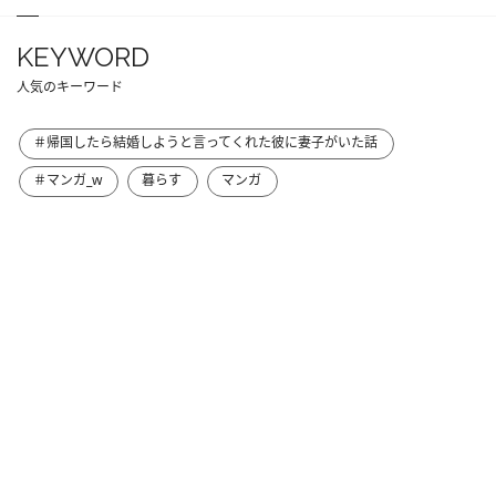
KEYWORD
人気のキーワード
＃帰国したら結婚しようと言ってくれた彼に妻子がいた話
＃マンガ_w
暮らす
マンガ