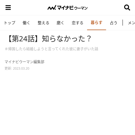
暮らす
トップ
働く
整える
磨く
恋する
占う
メ
【第24話】知らなかった？
＃帰国したら結婚しようと言ってくれた彼に妻子がいた話
マイナビウーマン編集部
更新: 2023.03.20