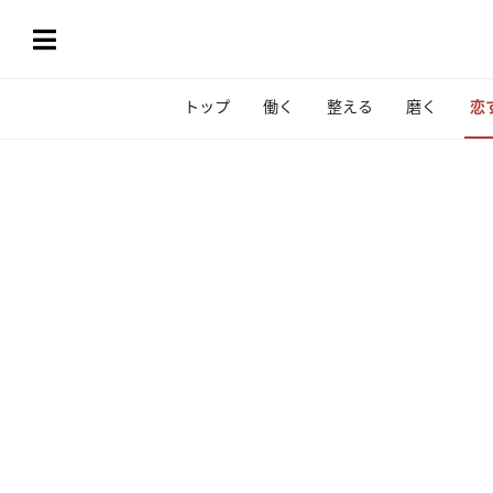
トップ
働く
整える
磨く
恋