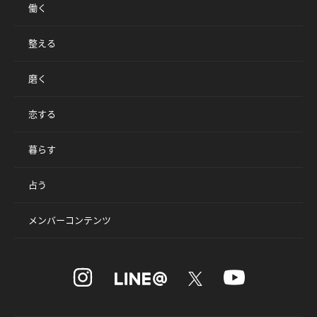
働く
整える
磨く
恋する
暮らす
占う
メンバーコンテンツ