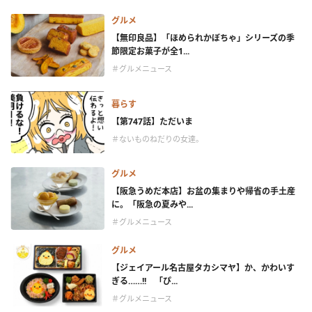
グルメ
【無印良品】「ほめられかぼちゃ」シリーズの季
節限定お菓子が全1...
＃グルメニュース
暮らす
【第747話】ただいま
＃ないものねだりの女達。
グルメ
【阪急うめだ本店】お盆の集まりや帰省の手土産
に。「阪急の夏みや...
＃グルメニュース
グルメ
【ジェイアール名古屋タカシマヤ】か、かわいす
ぎる……!! 「ぴ...
＃グルメニュース