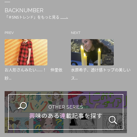
BACKNUMBER
「＃SNSトレンド」をもっと見る
PREV
NEXT
お人形さんみたい……！ 仲里依
水原希子、透け感トップの美しい
紗...
ス...