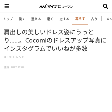
暮らす
トップ
働く
整える
磨く
恋する
占う
メ
肩出しの美しいドレス姿にうっと
り……。Cocomiのドレスアップ写真に
インスタグラムでいいねが多数
＃SNSトレンド
作成: 2022.12.04