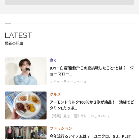
LATEST
最新の記事
磨く
JO1・白岩瑠姫が“この夏挑戦したこと”とは？ ジ
ョー マロー...
＃ビューティーニュース
グルメ
アーモンドミルク100％かき氷が絶品！ 池袋でビ
タミンEたっぷ...
【特集】夏を、軽やかに、おしゃれに。
ファッション
今年流行るアイテムは？ ユニクロ、GU、PLST