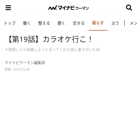
暮らす
トップ
働く
整える
磨く
恋する
占う
メ
【第19話】カラオケ行こ！
＃帰国したら結婚しようと言ってくれた彼に妻子がいた話
マイナビウーマン編集部
更新: 2023.03.20