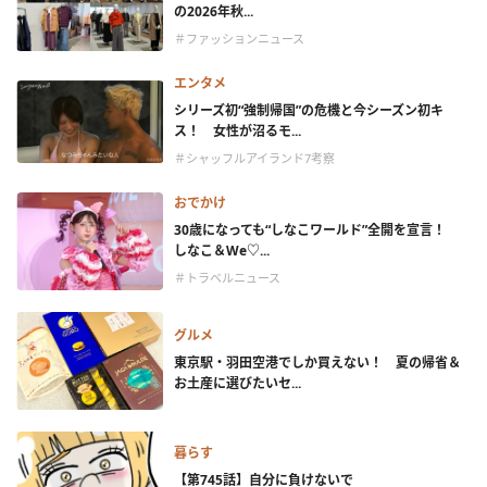
の2026年秋...
＃ファッションニュース
エンタメ
シリーズ初“強制帰国”の危機と今シーズン初キ
ス！ 女性が沼るモ...
＃シャッフルアイランド7考察
おでかけ
30歳になっても“しなこワールド”全開を宣言！
しなこ＆We♡...
＃トラベルニュース
グルメ
東京駅・羽田空港でしか買えない！ 夏の帰省＆
お土産に選びたいセ...
暮らす
【第745話】自分に負けないで