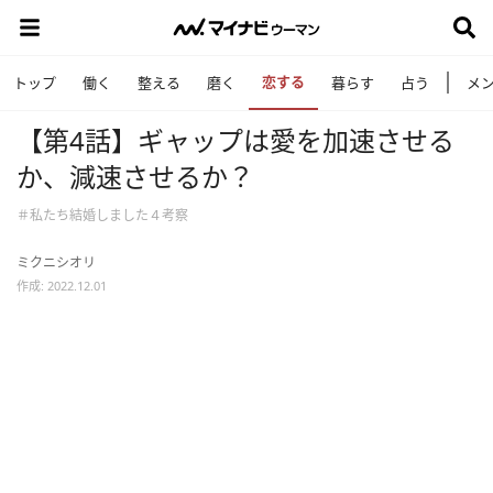
恋する
トップ
働く
整える
磨く
暮らす
占う
メ
【第4話】ギャップは愛を加速させる
か、減速させるか？
＃私たち結婚しました４考察
ミクニシオリ
作成: 2022.12.01