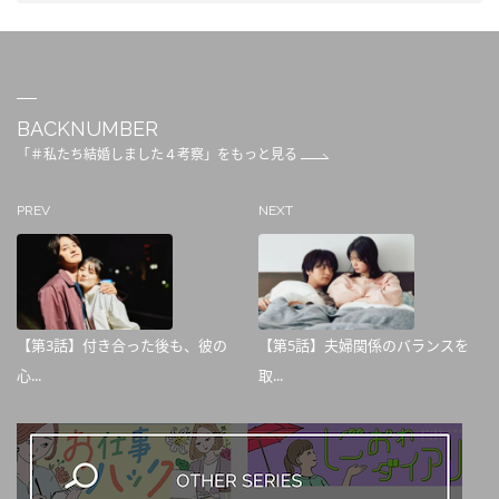
BACKNUMBER
「＃私たち結婚しました４考察」をもっと見る
PREV
NEXT
【第3話】付き合った後も、彼の
【第5話】夫婦関係のバランスを
心...
取...