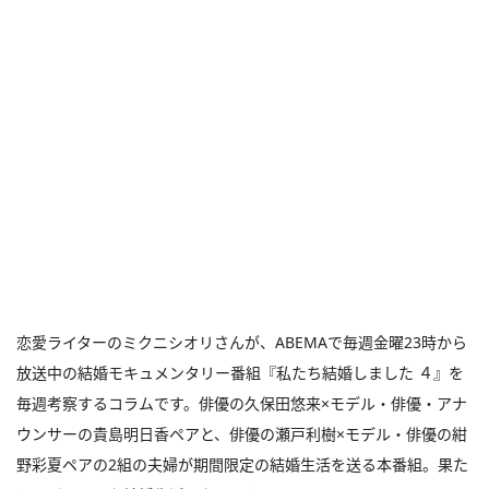
恋愛ライターのミクニシオリさんが、ABEMAで毎週金曜23時から
放送中の結婚モキュメンタリー番組『私たち結婚しました ４』を
毎週考察するコラムです。俳優の久保田悠来×モデル・俳優・アナ
ウンサーの貴島明日香ペアと、俳優の瀬戸利樹×モデル・俳優の紺
野彩夏ペアの2組の夫婦が期間限定の結婚生活を送る本番組。果た