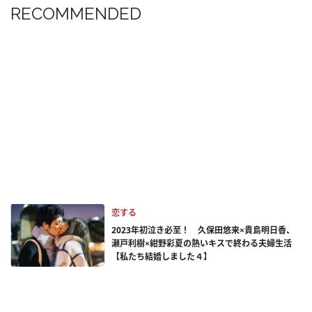
RECOMMENDED
恋する
2023年初泣き必至！ 久保田悠来×貴島明日香、
瀬戸利樹×紺野彩夏の熱いキスで終わる夫婦生活
【私たち結婚しました４】