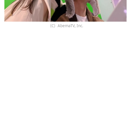
（C）AbemaTV, Inc.