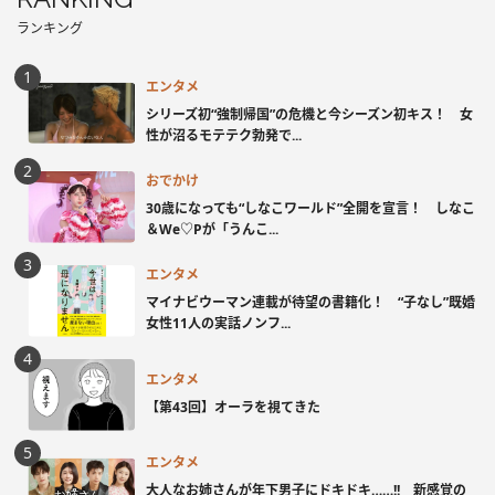
ランキング
エンタメ
シリーズ初“強制帰国”の危機と今シーズン初キス！ 女
性が沼るモテテク勃発で...
おでかけ
30歳になっても“しなこワールド”全開を宣言！ しなこ
＆We♡Pが「うんこ...
エンタメ
マイナビウーマン連載が待望の書籍化！ “子なし”既婚
女性11人の実話ノンフ...
エンタメ
【第43回】オーラを視てきた
エンタメ
大人なお姉さんが年下男子にドキドキ……!! 新感覚の