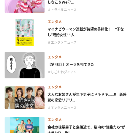
しなこ＆We♡...
＃トラベルニュース
エンタメ
マイナビウーマン連載が待望の書籍化！ “子な
し”既婚女性11人...
＃エンタメニュース
エンタメ
【第43回】オーラを視てきた
＃しごおわダイアリー
エンタメ
大人なお姉さんが年下男子にドキドキ……!! 新感
覚の恋愛リアリ...
＃エンタメニュース
エンタメ
会社の後輩男子と急接近で、脳内の“細胞たち”が
大暴れ!? テレ...