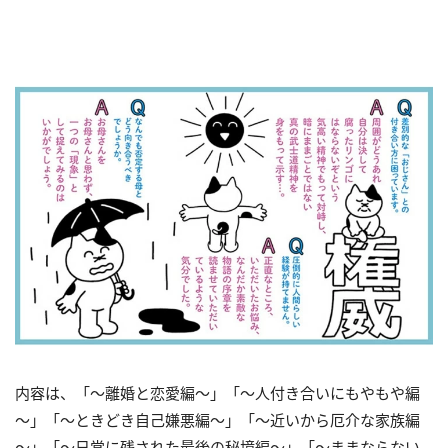
内容は、「～離婚と恋愛編～」「～人付き合いにもやもや編
～」「～ときどき自己嫌悪編～」「～近いから厄介な家族編
～」「～日常に残された最後の秘境編～」「～ままならない