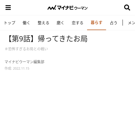
暮らす
トップ
働く
整える
磨く
恋する
占う
メ
【第9話】帰ってきたお局
＃恐怖すぎるお局との戦い
マイナビウーマン編集部
作成: 2022.11.15