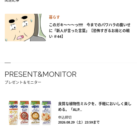
関連記事
暮らす
このガキ～～～っ!!!!! 今までのパワハラの腹いせ
に「新人が言った言葉」【恐怖すぎるお局との戦
い ＃44】
PRESENT&MONITOR
プレゼント＆モニター
良質な植物性ミルクを、手軽においしく楽し
める。「ALP...
申込締切
2026.08.29（土）23:59まで