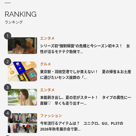
RANKING
ランキング
エンタメ
シリーズ初“強制帰国”の危機と今シーズン初キス！ 女
性が沼るモテテク勃発で...
グルメ
東京駅・羽田空港でしか買えない！ 夏の帰省＆お土産
に選びたいセンス抜群の「...
エンタメ
本能剥き出し、夏の恋がスタート！ タイプの異性に一
直線♡ 早くも走り出す一...
ファッション
今年流行るアイテムは？ ユニクロ、GU、PLSTの
2026年秋冬展示会で新...