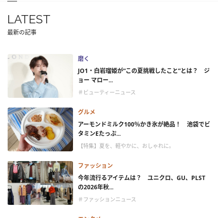
LATEST
最新の記事
磨く
JO1・白岩瑠姫が“この夏挑戦したこと”とは？ ジ
ョー マロー...
＃ビューティーニュース
グルメ
アーモンドミルク100％かき氷が絶品！ 池袋でビ
タミンEたっぷ...
【特集】夏を、軽やかに、おしゃれに。
ファッション
今年流行るアイテムは？ ユニクロ、GU、PLST
の2026年秋...
＃ファッションニュース