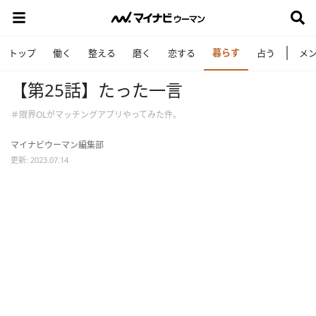
暮らす
トップ
働く
整える
磨く
恋する
占う
メ
【第25話】たった一言
＃限界OLがマッチングアプリやってみた件。
マイナビウーマン編集部
更新: 2023.07.14