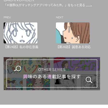
「＃限界OLがマッチングアプリやってみた件。」をもっと見る
PREV
NEXT
【第24話】私の存在意義
【第26話】誠意ある対応