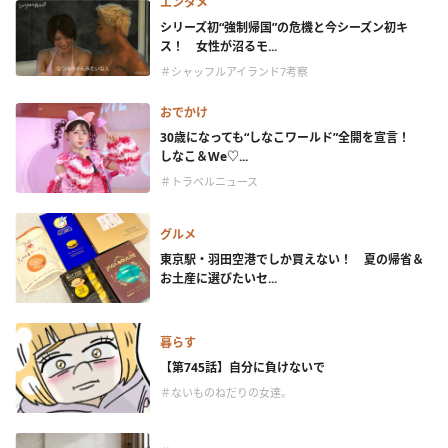
エンタメ
シリーズ初“強制帰国”の危機と今シーズン初キ
ス！ 女性が沼るモ...
＃シャッフルアイランド7考察
おでかけ
30歳になっても“しなこワールド”全開を宣言！
しなこ＆We♡...
＃トラベルニュース
グルメ
東京駅・羽田空港でしか買えない！ 夏の帰省＆
お土産に選びたいセ...
暮らす
【第745話】自分に負けないで
＃ないものねだりの女達。