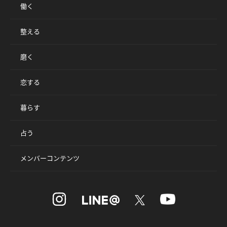
働く
整える
磨く
恋する
暮らす
占う
メンバーコンテンツ