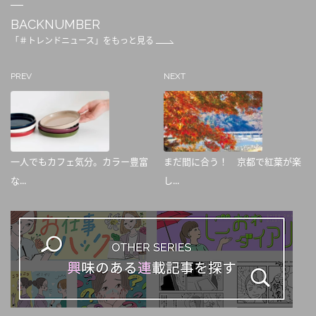
BACKNUMBER
「＃トレンドニュース」をもっと見る
PREV
NEXT
一人でもカフェ気分。カラー豊富
まだ間に合う！ 京都で紅葉が楽
な...
し...