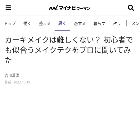
磨く
トップ
働く
整える
恋する
暮らす
占う
メ
カーキメイクは難しくない？ 初心者で
も似合うメイクテクをプロに聞いてみ
た
吉川夏澄
作成: 2022.10.19