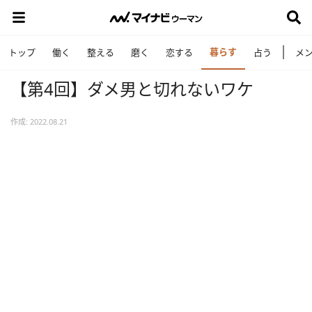
暮らす
トップ
働く
整える
磨く
恋する
占う
メ
【第4回】ダメ男と切れないワケ
作成: 2022.08.21