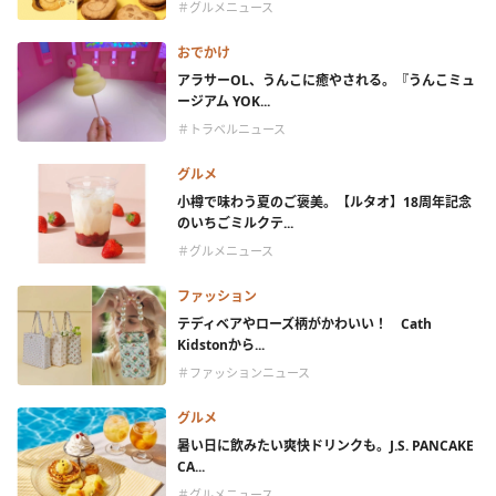
＃グルメニュース
おでかけ
アラサーOL、うんこに癒やされる。『うんこミュ
ージアム YOK...
＃トラベルニュース
グルメ
小樽で味わう夏のご褒美。【ルタオ】18周年記念
のいちごミルクテ...
＃グルメニュース
ファッション
テディベアやローズ柄がかわいい！ Cath
Kidstonから...
＃ファッションニュース
グルメ
暑い日に飲みたい爽快ドリンクも。J.S. PANCAKE
CA...
＃グルメニュース