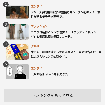
エンタメ
シリーズ初“強制帰国”の危機と今シーズン初キス！ 女
性が沼るモテテク勃発で...
ファッション
ユニクロ新作パンツが優秀！ 「タックワイドパン
ツ」と徹底比較＆着回しコーデ...
グルメ
東京駅・羽田空港でしか買えない！ 夏の帰省＆お土産
に選びたいセンス抜群の「...
エンタメ
【第43回】オーラを視てきた
ランキングをもっと見る