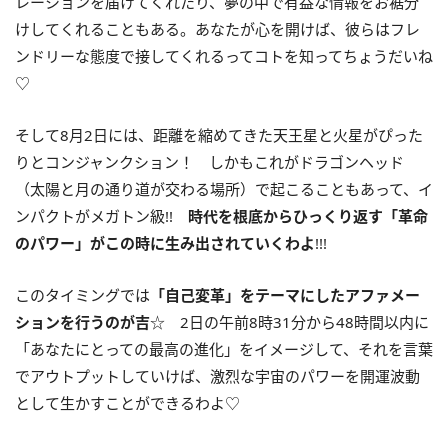
レーションを届けてくれたり、夢の中で有益な情報をお裾分
けしてくれることもある。あなたが心を開けば、彼らはフレ
ンドリーな態度で接してくれるってコトを知ってちょうだいね
♡
そして
8
月
2
日には、距離を縮めてきた天王星と火星がぴった
りとコンジャンクション！ しかもこれがドラゴンヘッド
（太陽と月の通り道が交わる場所）で起こることもあって、イ
ンパクトがメガトン級
!!
時代を根底からひっくり返す「革命
のパワー」がこの時に生み出されていくわよ
!!!
このタイミングでは
「自己変革」をテーマにしたアファメー
ションを行うのが吉
☆ 2日の午前
8
時
31
分から
48
時間以内に
「あなたにとっての最高の進化」をイメージして、それを言葉
でアウトプットしていけば、激烈な宇宙のパワーを開運波動
として生かすことができるわよ♡