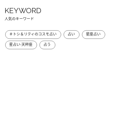
KEYWORD
人気のキーワード
＃トシ＆リティのコスモ占い
占い
星座占い
星占い-天秤座
占う