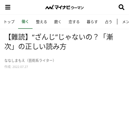
働く
トップ
整える
磨く
恋する
暮らす
占う
メ
【難読】“ざんじ”じゃないの？「漸
次」の正しい読み方
ななしまもえ（芸術系ライター）
作成: 2022.07.27