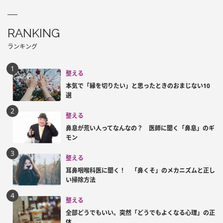
RANKING
ランキング
整える
本気で「縁を切りたい」と思ったときのおまじない10
選
整える
鼻息が荒い人ってなんなの？ 医師に聞く「鼻息」のギ
モン
整える
耳鼻咽喉科医に聞く！ 「鼻くそ」のメカニズムと正し
い掃除方法
整える
全部どうでもいい。突然「どうでもよくなる心理」の正
体