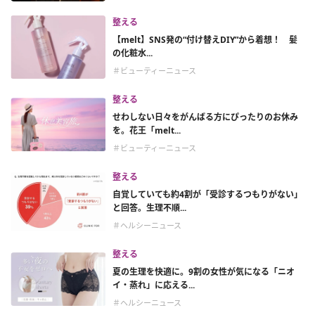
整える
【melt】SNS発の“付け替えDIY”から着想！ 髪
の化粧水...
＃ビューティーニュース
整える
せわしない日々をがんばる方にぴったりのお休み
を。花王「melt...
＃ビューティーニュース
整える
自覚していても約4割が「受診するつもりがない」
と回答。生理不順...
＃ヘルシーニュース
整える
夏の生理を快適に。9割の女性が気になる「ニオ
イ・蒸れ」に応える...
＃ヘルシーニュース