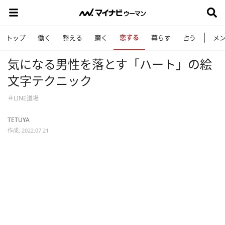
恋する
トップ
働く
整える
磨く
暮らす
占う
メ
気になる男性を落とす「ハート」の絵
文字テクニック
＃LINE道場
TETUYA
作成: 2022.07.21