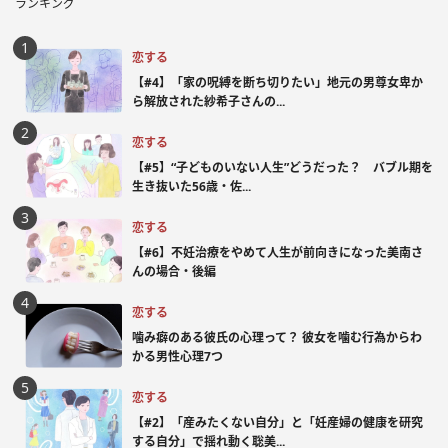
ランキング
恋する
【#4】「家の呪縛を断ち切りたい」地元の男尊女卑か
ら解放された紗希子さんの...
恋する
【#5】“子どものいない人生”どうだった？ バブル期を
生き抜いた56歳・佐...
恋する
【#6】不妊治療をやめて人生が前向きになった美南さ
んの場合・後編
恋する
噛み癖のある彼氏の心理って？ 彼女を噛む行為からわ
かる男性心理7つ
恋する
【#2】「産みたくない自分」と「妊産婦の健康を研究
する自分」で揺れ動く聡美...