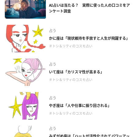
AI占いは当たる？ 実際に使った人の口コミをア
ンケート調査
占う
かに座は「現状維持を手放すと人生が飛躍する」
＃トシ＆リティのコスモ占い
占う
いて座は「カリスマ性が高まる」
＃トシ＆リティのコスモ占い
占う
やぎ座は「人や仕事に振り回される」
＃トシ＆リティのコスモ占い
占う
みずがめ座は「ハートが活性化されてパワーアッ