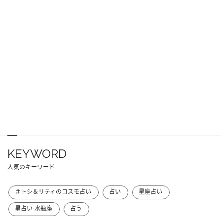
KEYWORD
人気のキーワード
＃トシ＆リティのコスモ占い
占い
星座占い
星占い-水瓶座
占う