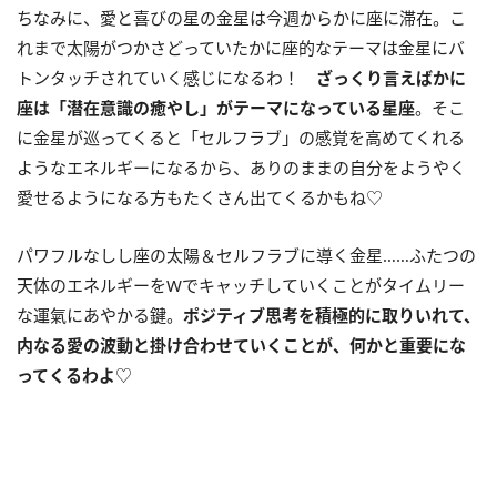
ちなみに、愛と喜びの星の金星は今週からかに座に滞在。こ
れまで太陽がつかさどっていたかに座的なテーマは金星にバ
トンタッチされていく感じになるわ！
ざっくり言えばかに
座は「潜在意識の癒やし」がテーマになっている星座
。そこ
に金星が巡ってくると「セルフラブ」の感覚を高めてくれる
ようなエネルギーになるから、ありのままの自分をようやく
愛せるようになる方もたくさん出てくるかもね♡
パワフルなしし座の太陽＆セルフラブに導く金星……ふたつの
天体のエネルギーを
W
でキャッチしていくことがタイムリー
な運氣にあやかる鍵。
ポジティブ思考を積極的に取りいれて、
内なる愛の波動と掛け合わせていくことが、何かと重要にな
ってくるわよ
♡