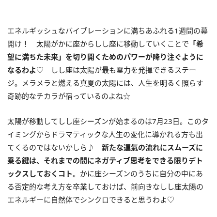
エネルギッシュなバイブレーションに満ちあふれる
1
週間の幕
開け！ 太陽がかに座からしし座に移動していくことで
「希
望に満ちた未来」を切り開くためのパワーが降り注ぐように
なるわよ
♡ しし座は太陽が最も霊力を発揮できるステー
ジ。メラメラと燃える真夏の太陽には、人生を明るく照らす
奇跡的なチカラが宿っているのよね☆
太陽が移動してしし座シーズンが始まるのは
7
月
23
日。このタ
イミングからドラマティックな人生の変化に導かれる方も出
てくるのではないかしら♪
新たな運氣の流れにスムーズに
乗る鍵は、それまでの間にネガティブ思考をできる限りデト
ックスしておくコト
。かに座シーズンのうちに自分の中にあ
る否定的な考え方を卒業しておけば、前向きなしし座太陽の
エネルギーに自然体でシンクロできると思うわよ♡