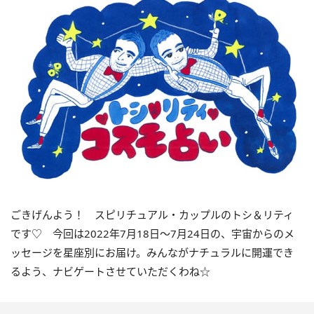
ごきげんよう！ スピリチュアル・カップルのトシ＆リティ
です♡ 今回は
2022
年7月
18
日〜
7
月
24
日の、宇宙からのメ
ッセージを星座別にお届け。みんながナチュラルに開運でき
るよう、ナビゲートさせていただくわね☆