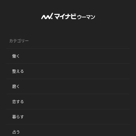
カテゴリー
働く
整える
磨く
恋する
暮らす
占う