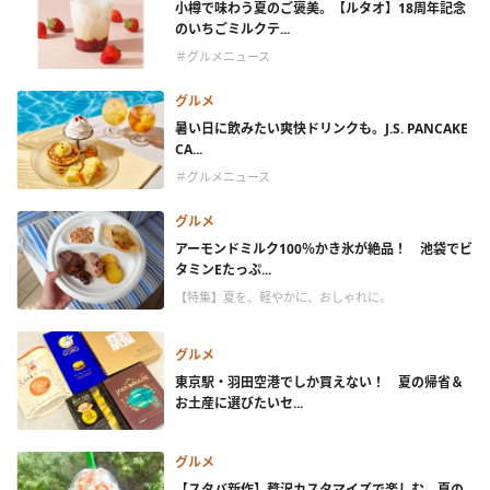
小樽で味わう夏のご褒美。【ルタオ】18周年記念
のいちごミルクテ...
＃グルメニュース
グルメ
暑い日に飲みたい爽快ドリンクも。J.S. PANCAKE
CA...
＃グルメニュース
グルメ
アーモンドミルク100％かき氷が絶品！ 池袋でビ
タミンEたっぷ...
【特集】夏を、軽やかに、おしゃれに。
グルメ
東京駅・羽田空港でしか買えない！ 夏の帰省＆
お土産に選びたいセ...
グルメ
【スタバ新作】贅沢カスタマイズで楽しむ、夏の