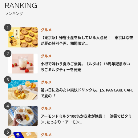
RANKING
ランキング
グルメ
【東京駅】帰省土産を探している人必見！ 東京ばな奈
が夏の特別企画、期間限定...
グルメ
小樽で味わう夏のご褒美。【ルタオ】18周年記念のい
ちごミルクティーを発売
グルメ
暑い日に飲みたい爽快ドリンクも。J.S. PANCAKE CAFE
で夏の「...
グルメ
アーモンドミルク100％かき氷が絶品！ 池袋でビタミ
ンEたっぷり・アーモン...
グルメ