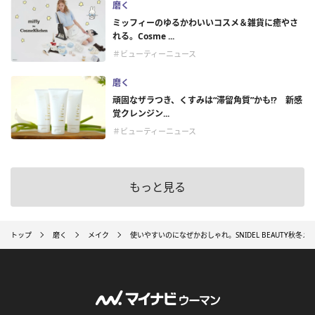
磨く
ミッフィーのゆるかわいいコスメ＆雑貨に癒やさ
れる。Cosme ...
＃ビューティーニュース
磨く
頑固なザラつき、くすみは“滞留角質”かも!? 新感
覚クレンジン...
＃ビューティーニュース
もっと見る
トップ
磨く
メイク
使いやすいのになぜかおしゃれ。SNIDEL BEAUTY秋冬