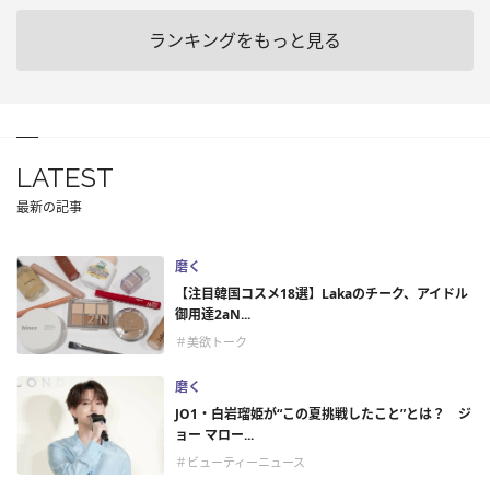
ランキングをもっと見る
LATEST
最新の記事
磨く
【注目韓国コスメ18選】Lakaのチーク、アイドル
御用達2aN...
＃美欲トーク
磨く
JO1・白岩瑠姫が“この夏挑戦したこと”とは？ ジ
ョー マロー...
＃ビューティーニュース