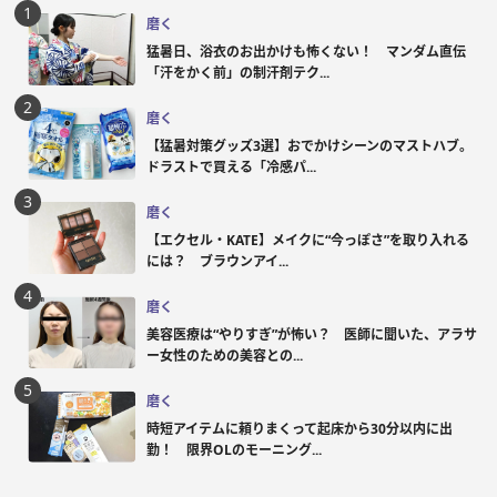
磨く
猛暑日、浴衣のお出かけも怖くない！ マンダム直伝
「汗をかく前」の制汗剤テク...
磨く
【猛暑対策グッズ3選】おでかけシーンのマストハブ。
ドラストで買える「冷感パ...
磨く
【エクセル・KATE】メイクに“今っぽさ”を取り入れる
には？ ブラウンアイ...
磨く
美容医療は“やりすぎ”が怖い？ 医師に聞いた、アラサ
ー女性のための美容との...
磨く
時短アイテムに頼りまくって起床から30分以内に出
勤！ 限界OLのモーニング...