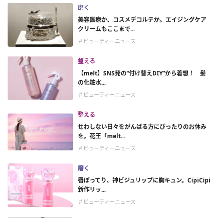
磨く
美容医療か、コスメデコルテか。エイジングケア
クリームもここまで...
＃ビューティーニュース
整える
【melt】SNS発の“付け替えDIY”から着想！ 髪
の化粧水...
＃ビューティーニュース
整える
せわしない日々をがんばる方にぴったりのお休み
を。花王「melt...
＃ビューティーニュース
磨く
唇ぽってり、神ビジュリップに胸キュン。CipiCipi
新作リッ...
＃ビューティーニュース