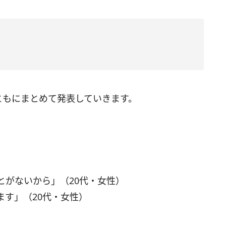
ともにまとめて発表していきます。
とがないから」（20代・女性）
す」（20代・女性）