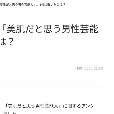
た「美肌だと思う男性芸能人」。1位に輝いたのは？
た「美肌だと思う男性芸能
は？
作成: 2022.06.30
は、「美肌だと思う男性芸能人」に関するアンケ