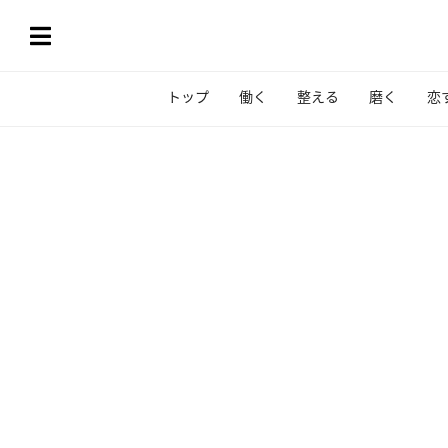
トップ
働く
整える
磨く
恋