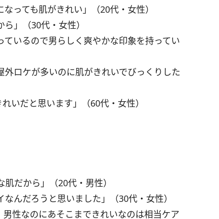
になっても肌がきれい」（20代・女性）
ら」（30代・女性）
っているので男らしく爽やかな印象を持ってい
な屋外ロケが多いのに肌がきれいでびっくりした
れいだと思います」（60代・女性）
な肌だから」（20代・男性）
イなんだろうと思いました」（30代・女性）
。男性なのにあそこまできれいなのは相当ケア