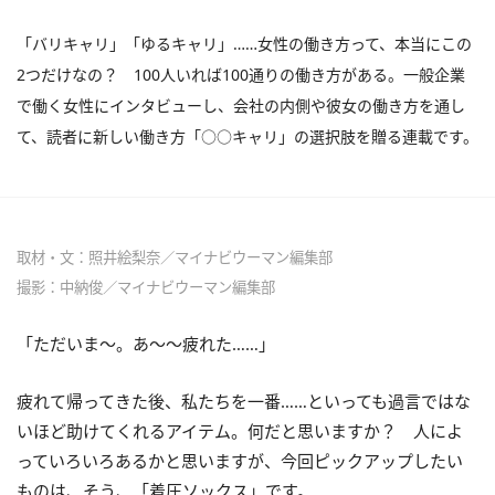
「バリキャリ」「ゆるキャリ」……女性の働き方って、本当にこの
2つだけなの？ 100人いれば100通りの働き方がある。一般企業
で働く女性にインタビューし、会社の内側や彼女の働き方を通し
て、読者に新しい働き方「○○キャリ」の選択肢を贈る連載です。
取材・文：照井絵梨奈／マイナビウーマン編集部
撮影：中納俊／マイナビウーマン編集部
「ただいま～。あ～～疲れた……」
疲れて帰ってきた後、私たちを一番……といっても過言ではな
いほど助けてくれるアイテム。何だと思いますか？ 人によ
っていろいろあるかと思いますが、今回ピックアップしたい
ものは、そう、「着圧ソックス」です。