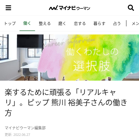
働く
トップ
整える
磨く
恋する
暮らす
占う
メ
楽するために頑張る「リアルキャ
リ」。ピップ 熊川 裕美子さんの働き
方
マイナビウーマン編集部
更新: 2022.06.27