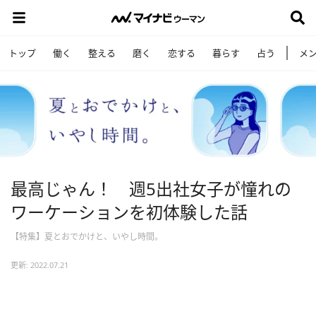
トップ
働く
整える
磨く
恋する
暮らす
占う
メ
最高じゃん！ 週5出社女子が憧れの
ワーケーションを初体験した話
【特集】夏とおでかけと、いやし時間。
更新: 2022.07.21