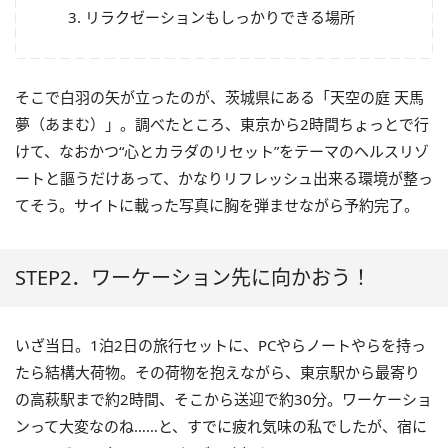
リラクゼーションもしっかりできる場所
そこで白羽の矢が立ったのが、茨城県にある「天空の庭 天馬
夢（あまむ）」。調べたところ、東京から
2
時間ちょっとで行
けて、なおかつ“心とカラダのリセット”をテーマのヘルスリゾ
ートと謳うだけあって、かなりリフレッシュ出来る環境が整っ
てそう。サイトに載った写真に胸を弾ませながら予約完了。
STEP2．ワーケーション先に向かおう！
いざ当日。
1
泊
2
日の旅行セットに、
PC
やらノートやらを持っ
たら結構大荷物。その荷物を抱えながら、東京駅から最寄り
の高萩駅まで約
2
時間、そこから送迎で約
30
分。ワーケーショ
ンって大変なのね……と、すでに疲れ気味の私でしたが、宿に