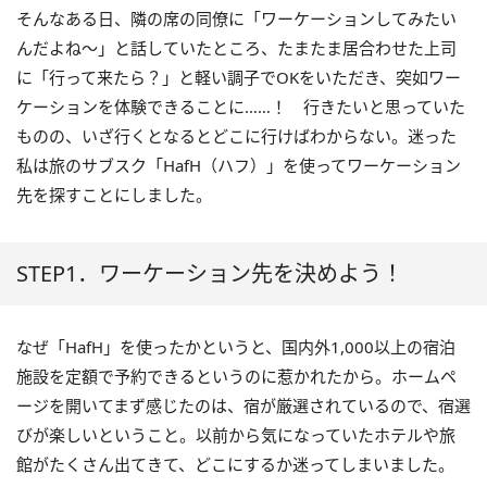
そんなある日、隣の席の同僚に「ワーケーションしてみたい
んだよね～」と話していたところ、たまたま居合わせた上司
に「行って来たら？」と軽い調子で
OK
をいただき、突如ワー
ケーションを体験できることに……！ 行きたいと思っていた
ものの、いざ行くとなるとどこに行けばわからない。迷った
私は旅のサブスク「
HafH
（ハフ）」を使ってワーケーション
先を探すことにしました。
STEP1．ワーケーション先を決めよう！
なぜ「
HafH
」を使ったかというと、国内外
1,000
以上の宿泊
施設を定額で予約できるというのに惹かれたから。ホームペ
ージを開いてまず感じたのは、宿が厳選されているので、宿選
びが楽しいということ。以前から気になっていたホテルや旅
館がたくさん出てきて、どこにするか迷ってしまいました。