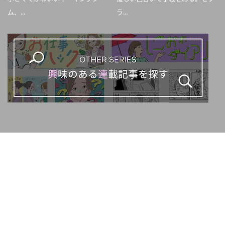
ム、...
ラ...