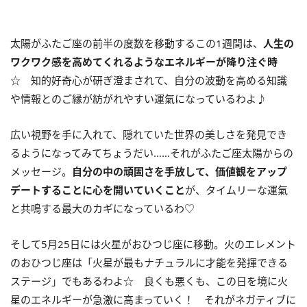
太陽がふたご座の前半の度数を移動するこの
1
週間は、
人生の
ワクワク感を高めてくれるようなエネルギーが降り注ぐ時
☆ 知的好奇心が研ぎ澄まされて、自分の波動を高める知識
や情報とのご縁が紡がれやすい運氣になっているわよ♪
広い視野を手に入れて、隠れていた世界の美しさを発見でき
るようになってみてちょうだい……それがふたご座太陽からの
メッセージ。
自分の中の頑固さを手放して、価値観をアップ
デートすることに心を開いていくこと
が、タイムリーな運氣
と共鳴する最大のカギになっているわ♡
そして
5
月
25
日には火星がおひつじ座に移動。火のエレメント
のおひつじ座は「火星が最もナチュラルに才能を発揮できる
ステージ」でもあるわよ☆ 良くも悪くも、この日を境に火
星のエネルギーが急激に高まっていく！ それがネガティブに