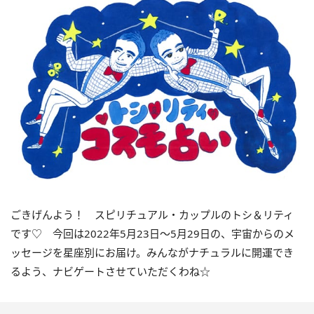
ごきげんよう！ スピリチュアル・カップルのトシ＆リティ
です♡ 今回は
2022
年5月
23
日〜
5
月
29
日の、宇宙からのメ
ッセージを星座別にお届け。みんながナチュラルに開運でき
るよう、ナビゲートさせていただくわね☆