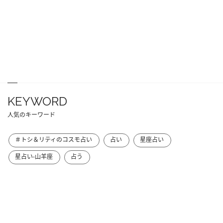
KEYWORD
人気のキーワード
＃トシ＆リティのコスモ占い
占い
星座占い
星占い-山羊座
占う