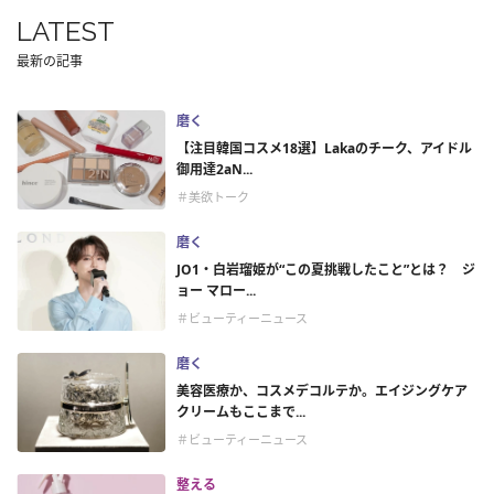
LATEST
最新の記事
磨く
【注目韓国コスメ18選】Lakaのチーク、アイドル
御用達2aN...
＃美欲トーク
磨く
JO1・白岩瑠姫が“この夏挑戦したこと”とは？ ジ
ョー マロー...
＃ビューティーニュース
磨く
美容医療か、コスメデコルテか。エイジングケア
クリームもここまで...
＃ビューティーニュース
整える