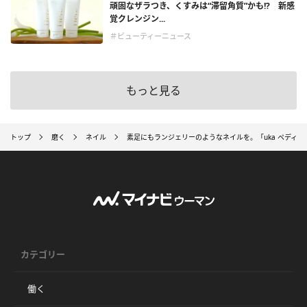
頑固なザラつき、くすみは“滞留角質”かも!? 新感
覚クレンジン...
＃ビューティーニュース
もっと見る
トップ
磨く
ネイル
素足にもランジェリーのようなネイルを。「uka ペディ
カテゴリー
働く