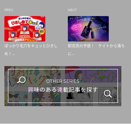
PREV
NEXT
ぽっかり毛穴をキュッとひきし
即完売の予感！ ケイトから落ち
め！...
に...