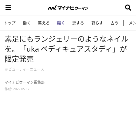
磨く
トップ
働く
整える
恋する
暮らす
占う
メ
素足にもランジェリーのようなネイル
を。「uka ペディキュアスタディ」が
限定発売
＃ビューティーニュース
マイナビウーマン編集部
作成: 2022.05.17