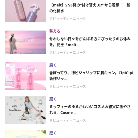
【melt】SNS発の“付け替えDIY”から着想！ 髪
の化粧水...
＃ビューティーニュース
整える
せわしない日々をがんばる方にぴったりのお休み
を。花王「melt...
＃ビューティーニュース
磨く
唇ぽってり、神ビジュリップに胸キュン。CipiCipi
新作リッ...
＃ビューティーニュース
磨く
ミッフィーのゆるかわいいコスメ＆雑貨に癒やさ
れる。Cosme ...
＃ビューティーニュース
磨く