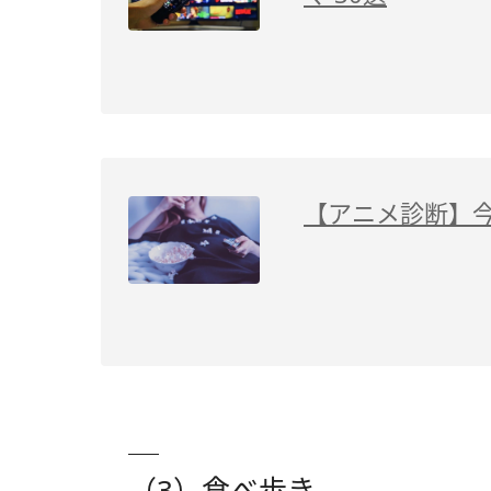
【アニメ診断】
（3）食べ歩き