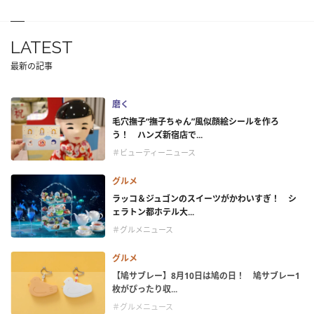
LATEST
最新の記事
磨く
毛穴撫子“撫子ちゃん”風似顔絵シールを作ろ
う！ ハンズ新宿店で...
＃ビューティーニュース
グルメ
ラッコ＆ジュゴンのスイーツがかわいすぎ！ シ
ェラトン都ホテル大...
＃グルメニュース
グルメ
【鳩サブレー】8月10日は鳩の日！ 鳩サブレー1
枚がぴったり収...
＃グルメニュース