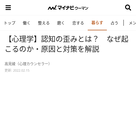
暮らす
トップ
働く
整える
磨く
恋する
占う
メ
【心理学】認知の歪みとは？ なぜ起
こるのか・原因と対策を解説
高見綾（心理カウンセラー）
更新: 2022.02.15