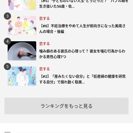
【#5】“子どものいない人生”どうだった？ バブル期を
生き抜いた56歳・佐...
恋する
【#6】不妊治療をやめて人生が前向きになった美南さ
んの場合・後編
恋する
噛み癖のある彼氏の心理って？ 彼女を噛む行為からわ
かる男性心理7つ
恋する
【#2】「産みたくない自分」と「妊産婦の健康を研究
する自分」で揺れ動く聡美...
ランキングをもっと見る