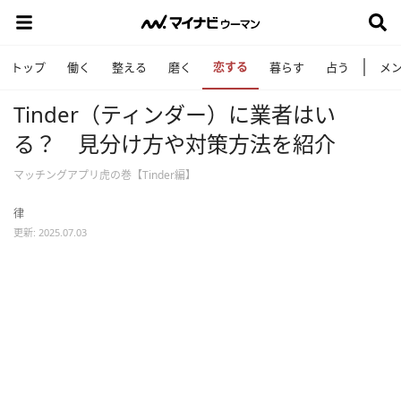
恋する
トップ
働く
整える
磨く
暮らす
占う
メ
Tinder（ティンダー）に業者はい
る？ 見分け方や対策方法を紹介
マッチングアプリ虎の巻【Tinder編】
律
更新: 2025.07.03