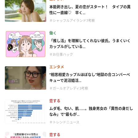
本能剥き出し、夏の恋がスタート！ タイプの異
性に一直線♡ 早く...
＃シャッフルアイランド7考察
働く
「推し活」を理解してくれない彼氏。うまくいく
カップルがしている...
＃お仕事ハック
エンタメ
“相思相愛カップルほぼなし”地獄の合コンバーベ
キューで泥沼婚活...
＃ガールオアレディ3考察
恋する
ムダ毛、匂い、肌……。独身男女の「異性の身だし
なみ」で“最もが...
＃トレンドニュース
恋する