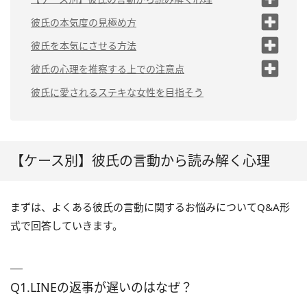
Q1.LINEの返事が遅いのはなぜ？
彼氏の本気度の見極め方
Q2.「好き」と言ってくれない彼氏の本音と
（1）将来の話をするか
彼氏を本気にさせる方法
は？
（2）一緒に過ごすための時間をつくってく
（1）恋愛だけに夢中にならない
彼氏の心理を推察する上での注意点
Q3.彼女より趣味や友達を優先するのは仕方な
れるか
い？
「男性はこう」とひと括りにするのは危
（2）良き理解者になる
彼氏に愛されるステキな女性を目指そう
（3）「大事な話」から逃げないか
険！
Q4.外でのデートを避ける彼氏の心理とは？
（3）彼氏からの急な誘いに応じすぎ
心理を推察する前にまずはコミュニケーシ
ない
Q5.自分の話をあまりしない彼氏は何を考えて
ョンを
いる？
【ケース別】彼氏の言動から読み解く心理
Q6.男友達に私を紹介してくれないのはなぜ？
Q7.他の女性の話をする彼氏の心理って？
まずは、よくある彼氏の言動に関するお悩みについてQ&A形
Q8.けんかをしても謝らないのはどうして？
式で回答していきます。
Q1.LINEの返事が遅いのはなぜ？