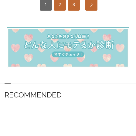
1
2
3
RECOMMENDED