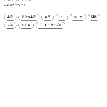
人気のキーワード
本音
男女の本音
彼氏
SNS
LINE_w
関係
友達
恋する
デート・カップル