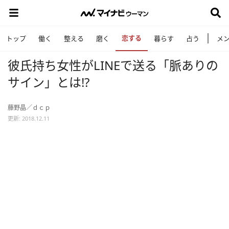
恋する
トップ
働く
整える
磨く
暮らす
占う
メ
彼氏持ち女性がLINEで送る「脈ありの
サイン」とは!?
藤野晶／ｄｃｐ
更新: 2018.12.11