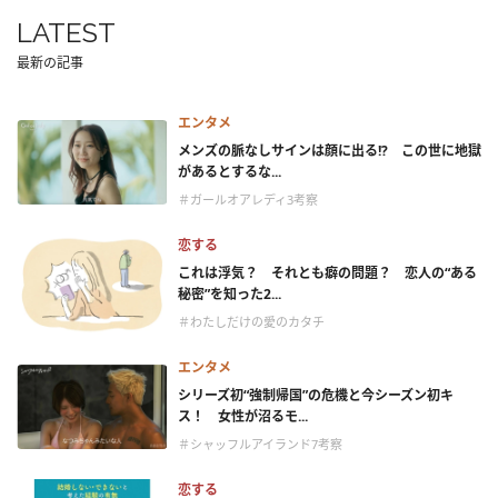
LATEST
最新の記事
エンタメ
メンズの脈なしサインは顔に出る!? この世に地獄
があるとするな...
＃ガールオアレディ3考察
恋する
これは浮気？ それとも癖の問題？ 恋人の“ある
秘密”を知った2...
＃わたしだけの愛のカタチ
エンタメ
シリーズ初“強制帰国”の危機と今シーズン初キ
ス！ 女性が沼るモ...
＃シャッフルアイランド7考察
恋する