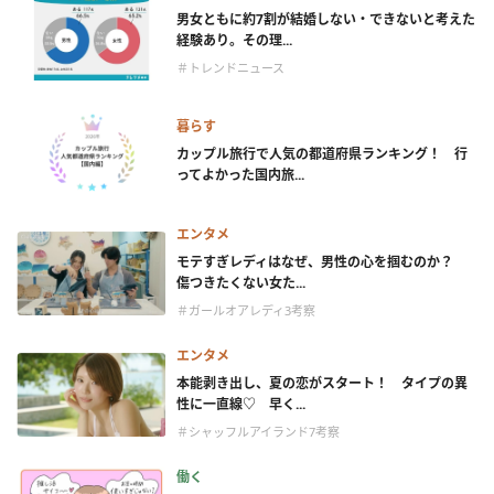
男女ともに約7割が結婚しない・できないと考えた
経験あり。その理...
＃トレンドニュース
暮らす
カップル旅行で人気の都道府県ランキング！ 行
ってよかった国内旅...
エンタメ
モテすぎレディはなぜ、男性の心を掴むのか？
傷つきたくない女た...
＃ガールオアレディ3考察
エンタメ
本能剥き出し、夏の恋がスタート！ タイプの異
性に一直線♡ 早く...
＃シャッフルアイランド7考察
働く