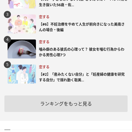
生き抜いた56歳・佐...
恋する
【#6】不妊治療をやめて人生が前向きになった美南さ
んの場合・後編
恋する
噛み癖のある彼氏の心理って？ 彼女を噛む行為からわ
かる男性心理7つ
恋する
【#2】「産みたくない自分」と「妊産婦の健康を研究
する自分」で揺れ動く聡美...
ランキングをもっと見る