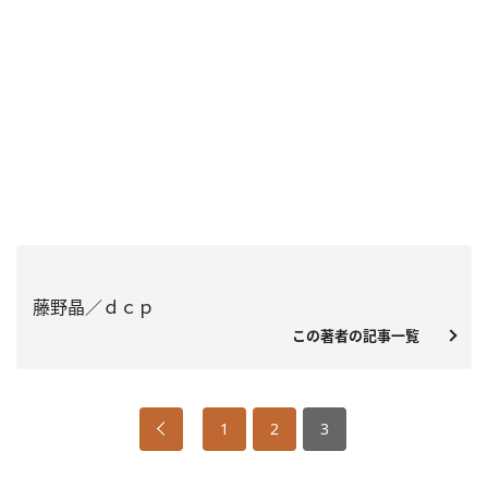
藤野晶／ｄｃｐ
この著者の記事一覧
1
2
3