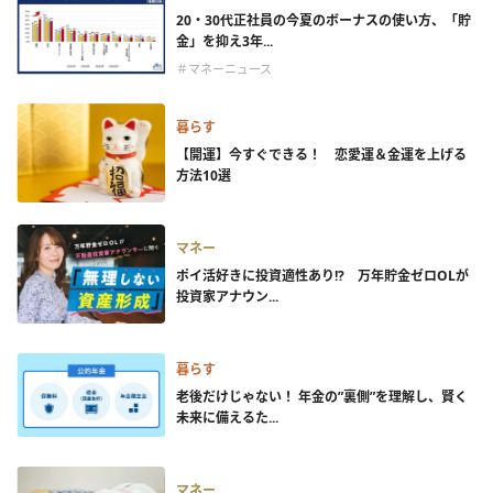
20・30代正社員の今夏のボーナスの使い方、「貯
金」を抑え3年...
＃マネーニュース
暮らす
【開運】今すぐできる！ 恋愛運＆金運を上げる
方法10選
マネー
ポイ活好きに投資適性あり!? 万年貯金ゼロOLが
投資家アナウン...
暮らす
老後だけじゃない！ 年金の”裏側”を理解し、賢く
未来に備えるた...
マネー