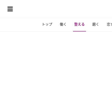
トップ
働く
整える
磨く
恋