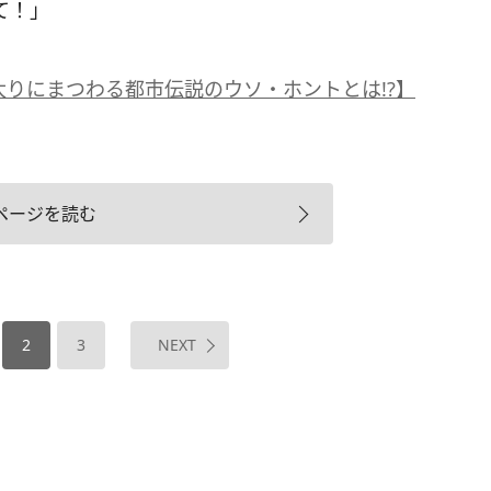
て！」
りにまつわる都市伝説のウソ・ホントとは!?】
ページを読む
2
3
NEXT