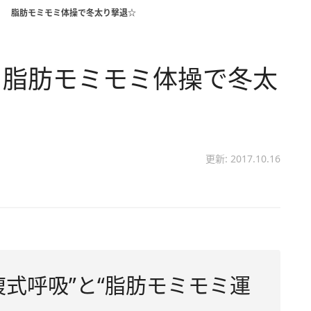
！ 脂肪モミモミ体操で冬太り撃退☆
 脂肪モミモミ体操で冬太
更新: 2017.10.16
腹式呼吸”と“脂肪モミモミ運