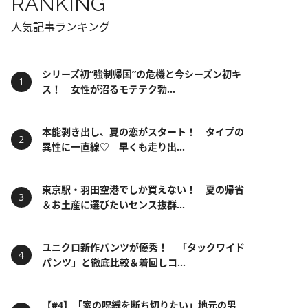
RANKING
人気記事ランキング
シリーズ初“強制帰国”の危機と今シーズン初キ
ス！ 女性が沼るモテテク勃...
本能剥き出し、夏の恋がスタート！ タイプの
異性に一直線♡ 早くも走り出...
東京駅・羽田空港でしか買えない！ 夏の帰省
＆お土産に選びたいセンス抜群...
ユニクロ新作パンツが優秀！ 「タックワイド
パンツ」と徹底比較＆着回しコ...
【#4】「家の呪縛を断ち切りたい」地元の男