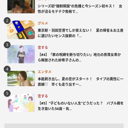
シリーズ初“強制帰国”の危機と今シーズン初キス！ 女
性が沼るモテテク勃発で...
グルメ
東京駅・羽田空港でしか買えない！ 夏の帰省＆お土産
に選びたいセンス抜群の「...
恋する
【#4】「家の呪縛を断ち切りたい」地元の男尊女卑か
ら解放された紗希子さんの...
エンタメ
本能剥き出し、夏の恋がスタート！ タイプの異性に一
直線♡ 早くも走り出す一...
恋する
【#5】“子どものいない人生”どうだった？ バブル期を
生き抜いた56歳・佐...