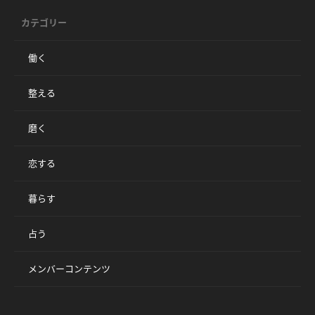
カテゴリー
働く
整える
磨く
恋する
暮らす
占う
メンバーコンテンツ