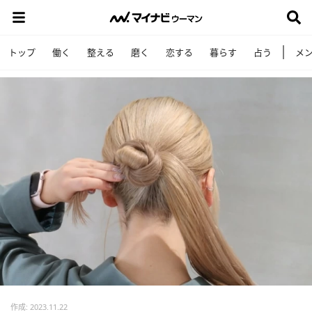
トップ
働く
整える
磨く
恋する
暮らす
占う
メ
作成: 2023.11.22