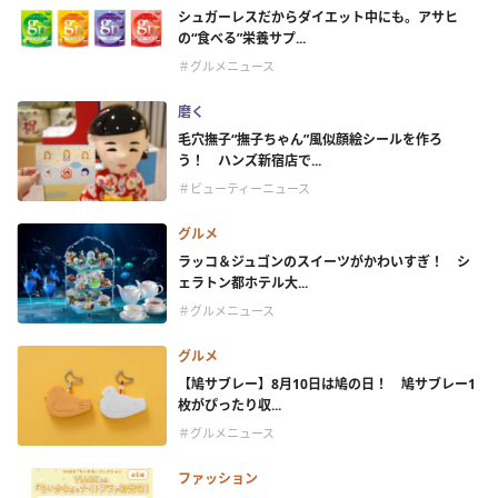
シュガーレスだからダイエット中にも。アサヒ
の“食べる”栄養サプ...
＃グルメニュース
磨く
毛穴撫子“撫子ちゃん”風似顔絵シールを作ろ
う！ ハンズ新宿店で...
＃ビューティーニュース
グルメ
ラッコ＆ジュゴンのスイーツがかわいすぎ！ シ
ェラトン都ホテル大...
＃グルメニュース
グルメ
【鳩サブレー】8月10日は鳩の日！ 鳩サブレー1
枚がぴったり収...
＃グルメニュース
ファッション