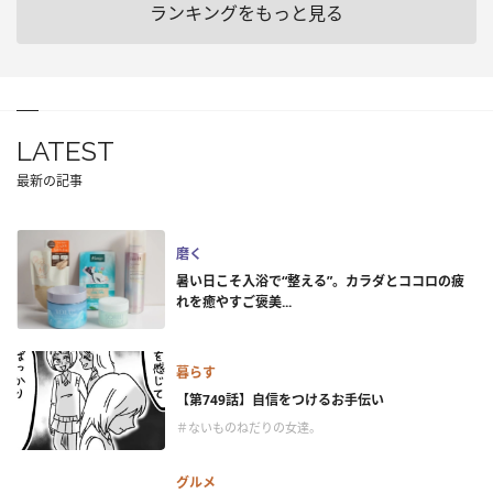
ランキングをもっと見る
LATEST
最新の記事
磨く
暑い日こそ入浴で“整える”。カラダとココロの疲
れを癒やすご褒美...
暮らす
【第749話】自信をつけるお手伝い
＃ないものねだりの女達。
グルメ