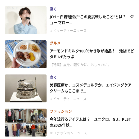
磨く
JO1・白岩瑠姫が“この夏挑戦したこと”とは？ ジ
ョー マロー...
＃ビューティーニュース
グルメ
アーモンドミルク100％かき氷が絶品！ 池袋でビ
タミンEたっぷ...
【特集】夏を、軽やかに、おしゃれに。
磨く
美容医療か、コスメデコルテか。エイジングケア
クリームもここまで...
＃ビューティーニュース
ファッション
今年流行るアイテムは？ ユニクロ、GU、PLST
の2026年秋...
＃ファッションニュース