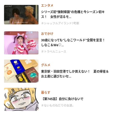
エンタメ
シリーズ初“強制帰国”の危機と今シーズン初キ
ス！ 女性が沼るモ...
＃シャッフルアイランド7考察
おでかけ
30歳になっても“しなこワールド”全開を宣言！
しなこ＆We♡...
＃トラベルニュース
グルメ
東京駅・羽田空港でしか買えない！ 夏の帰省＆
お土産に選びたいセ...
暮らす
【第745話】自分に負けないで
＃ないものねだりの女達。