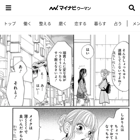
トップ
働く
整える
磨く
恋する
暮らす
占う
メ