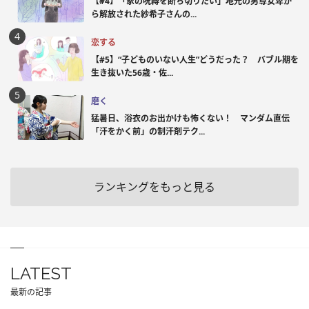
【#4】「家の呪縛を断ち切りたい」地元の男尊女卑か
ら解放された紗希子さんの...
恋する
【#5】“子どものいない人生”どうだった？ バブル期を
生き抜いた56歳・佐...
磨く
猛暑日、浴衣のお出かけも怖くない！ マンダム直伝
「汗をかく前」の制汗剤テク...
ランキングをもっと見る
LATEST
最新の記事