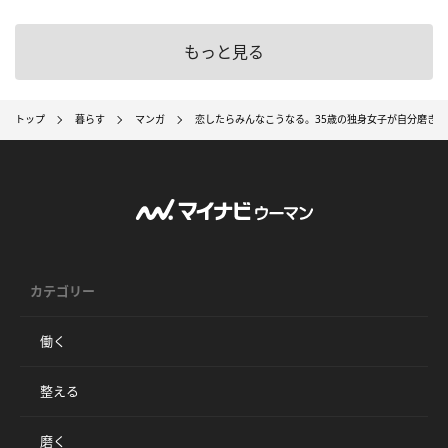
もっと見る
トップ
暮らす
マンガ
恋したらみんなこうなる。35歳の独身女子が自分磨きを
カテゴリー
働く
整える
磨く