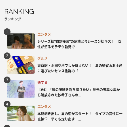
RANKING
ランキング
エンタメ
シリーズ初“強制帰国”の危機と今シーズン初キス！ 女
性が沼るモテテク勃発で...
グルメ
東京駅・羽田空港でしか買えない！ 夏の帰省＆お土産
に選びたいセンス抜群の「...
恋する
【#4】「家の呪縛を断ち切りたい」地元の男尊女卑か
ら解放された紗希子さんの...
エンタメ
本能剥き出し、夏の恋がスタート！ タイプの異性に一
直線♡ 早くも走り出す一...