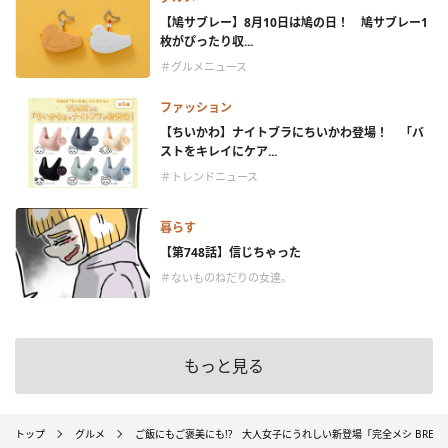
【鳩サブレー】8月10日は鳩の日！ 鳩サブレー1
枚がぴったり収...
＃グルメニュース
ファッション
【ちいかわ】ナイトブラにちいかわ登場！ 「バ
ストをキレイにケア...
＃トレンドニュース
暮らす
【第748話】信じちゃった
＃ないものねだりの女達。
もっと見る
トップ
グルメ
ご飯にもご褒美にも!? 大人女子にうれしい新登場「完全メシ BREA