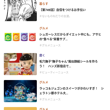
暮らす
【第749話】自信をつけるお手伝い
＃ないものねだりの女達。
グルメ
シュガーレスだからダイエット中にも。アサヒ
の“食べる”栄養サプ...
＃グルメニュース
磨く
毛穴撫子“撫子ちゃん”風似顔絵シールを作ろ
う！ ハンズ新宿店で...
＃ビューティーニュース
グルメ
ラッコ＆ジュゴンのスイーツがかわいすぎ！ シ
ェラトン都ホテル大...
＃グルメニュース
グルメ