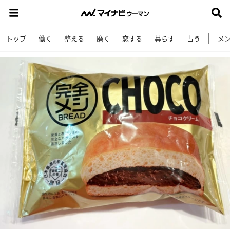
トップ
働く
整える
磨く
恋する
暮らす
占う
メ