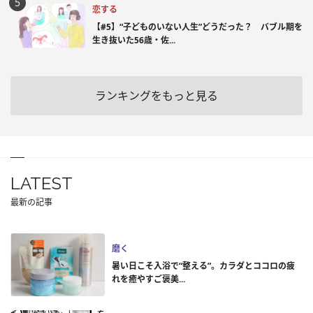
恋する
【#5】“子どものいない人生”どうだった？ バブル期を
生き抜いた56歳・佐...
ランキングをもっと見る
LATEST
最新の記事
磨く
暑い日こそ入浴で“整える”。カラダとココロの疲
れを癒やすご褒美...