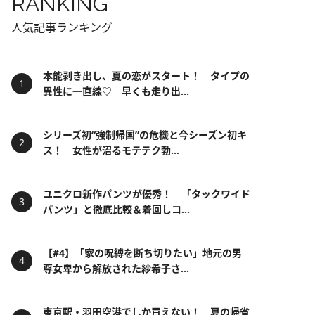
RANKING
人気記事ランキング
本能剥き出し、夏の恋がスタート！ タイプの
異性に一直線♡ 早くも走り出...
シリーズ初“強制帰国”の危機と今シーズン初キ
ス！ 女性が沼るモテテク勃...
ユニクロ新作パンツが優秀！ 「タックワイド
パンツ」と徹底比較＆着回しコ...
【#4】「家の呪縛を断ち切りたい」地元の男
尊女卑から解放された紗希子さ...
東京駅・羽田空港でしか買えない！ 夏の帰省