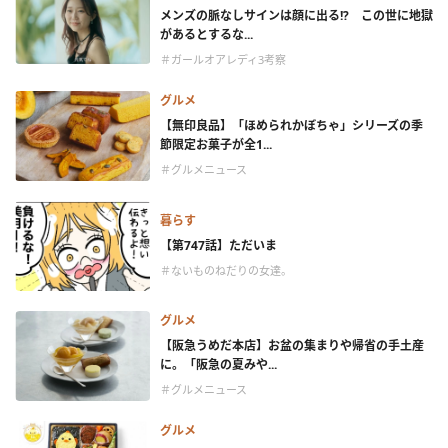
メンズの脈なしサインは顔に出る!? この世に地獄
があるとするな...
＃ガールオアレディ3考察
グルメ
【無印良品】「ほめられかぼちゃ」シリーズの季
節限定お菓子が全1...
＃グルメニュース
暮らす
【第747話】ただいま
＃ないものねだりの女達。
グルメ
【阪急うめだ本店】お盆の集まりや帰省の手土産
に。「阪急の夏みや...
＃グルメニュース
グルメ