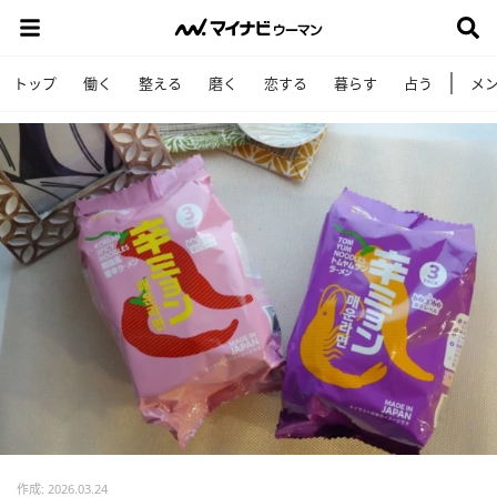
トップ
働く
整える
磨く
恋する
暮らす
占う
メ
作成: 2026.03.24