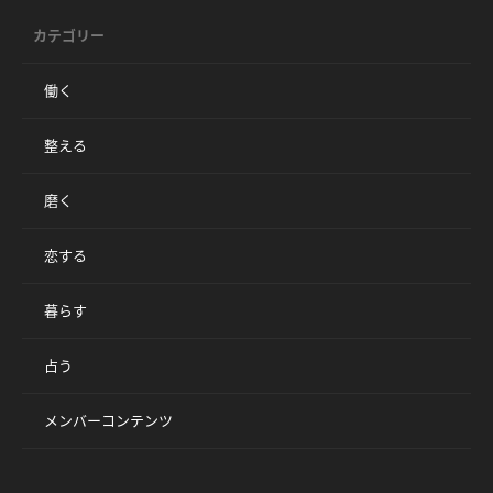
カテゴリー
働く
整える
磨く
恋する
暮らす
占う
メンバーコンテンツ