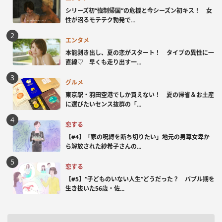
シリーズ初“強制帰国”の危機と今シーズン初キス！ 女
性が沼るモテテク勃発で...
エンタメ
本能剥き出し、夏の恋がスタート！ タイプの異性に一
直線♡ 早くも走り出す一...
グルメ
東京駅・羽田空港でしか買えない！ 夏の帰省＆お土産
に選びたいセンス抜群の「...
恋する
【#4】「家の呪縛を断ち切りたい」地元の男尊女卑か
ら解放された紗希子さんの...
恋する
【#5】“子どものいない人生”どうだった？ バブル期を
生き抜いた56歳・佐...