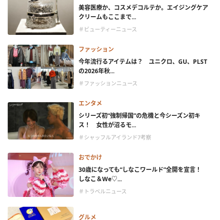
美容医療か、コスメデコルテか。エイジングケア
クリームもここまで...
＃ビューティーニュース
ファッション
今年流行るアイテムは？ ユニクロ、GU、PLST
の2026年秋...
＃ファッションニュース
エンタメ
シリーズ初“強制帰国”の危機と今シーズン初キ
ス！ 女性が沼るモ...
＃シャッフルアイランド7考察
おでかけ
30歳になっても“しなこワールド”全開を宣言！
しなこ＆We♡...
＃トラベルニュース
グルメ