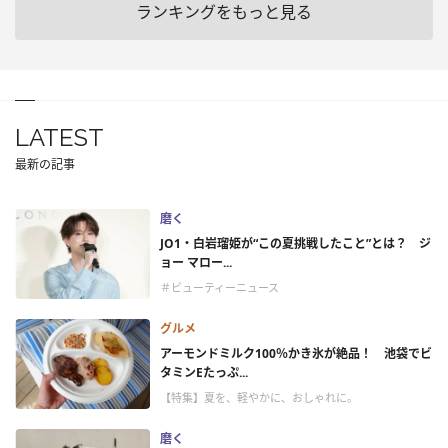
ランキングをもっと見る
LATEST
最新の記事
磨く
JO1・白岩瑠姫が“この夏挑戦したこと”とは？ ジ
ョー マロー...
＃ビューティーニュース
グルメ
アーモンドミルク100％かき氷が絶品！ 池袋でビ
タミンEたっぷ...
【特集】夏を、軽やかに、おしゃれに。
磨く