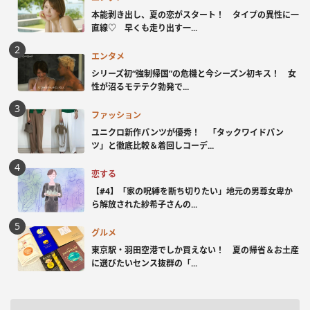
本能剥き出し、夏の恋がスタート！ タイプの異性に一
直線♡ 早くも走り出す一...
エンタメ
シリーズ初“強制帰国”の危機と今シーズン初キス！ 女
性が沼るモテテク勃発で...
ファッション
ユニクロ新作パンツが優秀！ 「タックワイドパン
ツ」と徹底比較＆着回しコーデ...
恋する
【#4】「家の呪縛を断ち切りたい」地元の男尊女卑か
ら解放された紗希子さんの...
グルメ
東京駅・羽田空港でしか買えない！ 夏の帰省＆お土産
に選びたいセンス抜群の「...