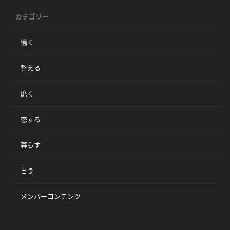
カテゴリー
働く
整える
磨く
恋する
暮らす
占う
メンバーコンテンツ