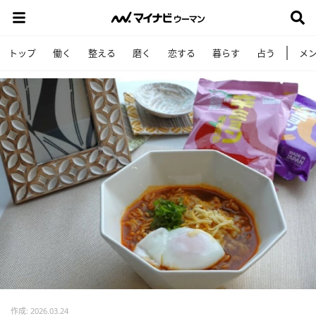
トップ
働く
整える
磨く
恋する
暮らす
占う
メ
作成: 2026.03.24