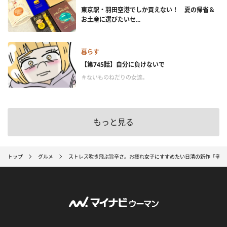
東京駅・羽田空港でしか買えない！ 夏の帰省＆
お土産に選びたいセ...
暮らす
【第745話】自分に負けないで
＃ないものねだりの女達。
もっと見る
トップ
グルメ
ストレス吹き飛ぶ旨辛さ。お疲れ女子にすすめたい日清の新作「辛ミ