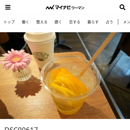
トップ
働く
整える
磨く
恋する
暮らす
占う
メ
DSC00617