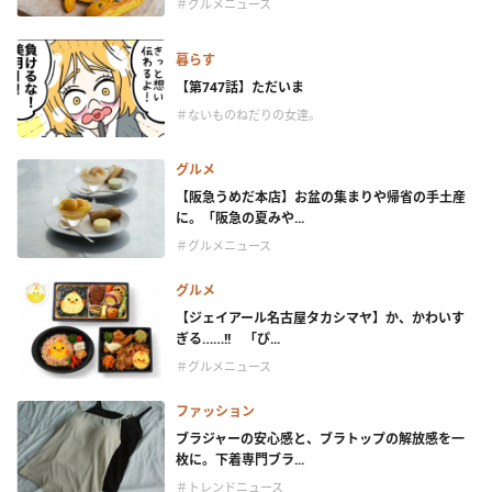
＃グルメニュース
暮らす
【第747話】ただいま
＃ないものねだりの女達。
グルメ
【阪急うめだ本店】お盆の集まりや帰省の手土産
に。「阪急の夏みや...
＃グルメニュース
グルメ
【ジェイアール名古屋タカシマヤ】か、かわいす
ぎる……!! 「ぴ...
＃グルメニュース
ファッション
ブラジャーの安心感と、ブラトップの解放感を一
枚に。下着専門ブラ...
＃トレンドニュース