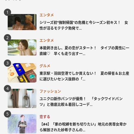
エンタメ
シリーズ初“強制帰国”の危機と今シーズン初キス！ 女
性が沼るモテテク勃発で...
エンタメ
本能剥き出し、夏の恋がスタート！ タイプの異性に一
直線♡ 早くも走り出す一...
グルメ
東京駅・羽田空港でしか買えない！ 夏の帰省＆お土産
に選びたいセンス抜群の「...
ファッション
ユニクロ新作パンツが優秀！ 「タックワイドパン
ツ」と徹底比較＆着回しコーデ...
恋する
【#4】「家の呪縛を断ち切りたい」地元の男尊女卑か
ら解放された紗希子さんの...