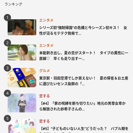
ランキング
エンタメ
シリーズ初“強制帰国”の危機と今シーズン初キス！ 女
性が沼るモテテク勃発で...
エンタメ
本能剥き出し、夏の恋がスタート！ タイプの異性に一
直線♡ 早くも走り出す一...
グルメ
東京駅・羽田空港でしか買えない！ 夏の帰省＆お土産
に選びたいセンス抜群の「...
恋する
【#4】「家の呪縛を断ち切りたい」地元の男尊女卑か
ら解放された紗希子さんの...
恋する
【#5】“子どものいない人生”どうだった？ バブル期を