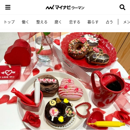
トップ
働く
整える
磨く
恋する
暮らす
占う
メ