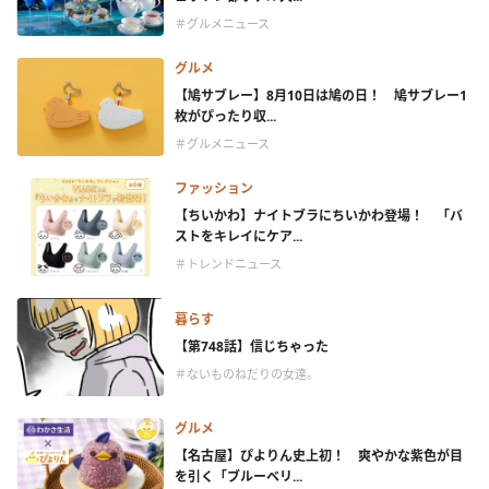
＃グルメニュース
グルメ
【鳩サブレー】8月10日は鳩の日！ 鳩サブレー1
枚がぴったり収...
＃グルメニュース
ファッション
【ちいかわ】ナイトブラにちいかわ登場！ 「バ
ストをキレイにケア...
＃トレンドニュース
暮らす
【第748話】信じちゃった
＃ないものねだりの女達。
グルメ
【名古屋】ぴよりん史上初！ 爽やかな紫色が目
を引く「ブルーベリ...