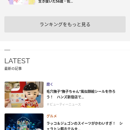
生き抜いた56歳・佐...
ランキングをもっと見る
LATEST
最新の記事
磨く
毛穴撫子“撫子ちゃん”風似顔絵シールを作ろ
う！ ハンズ新宿店で...
＃ビューティーニュース
グルメ
ラッコ＆ジュゴンのスイーツがかわいすぎ！ シ
ェラトン都ホテル大...