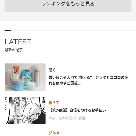
ランキングをもっと見る
LATEST
最新の記事
磨く
暑い日こそ入浴で“整える”。カラダとココロの疲
れを癒やすご褒美...
暮らす
【第749話】自信をつけるお手伝い
＃ないものねだりの女達。
グルメ