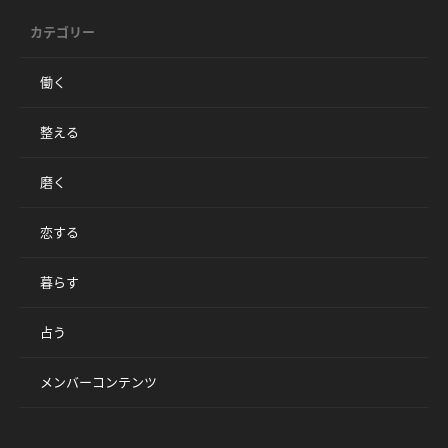
カテゴリー
働く
整える
磨く
恋する
暮らす
占う
メンバーコンテンツ