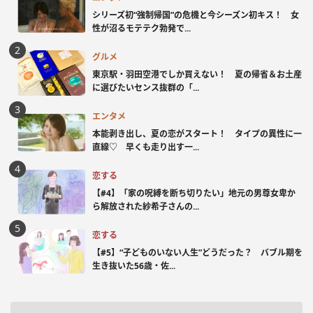
シリーズ初“強制帰国”の危機と今シーズン初キス！ 女
性が沼るモテテク勃発で...
グルメ
東京駅・羽田空港でしか買えない！ 夏の帰省＆お土産
に選びたいセンス抜群の「...
エンタメ
本能剥き出し、夏の恋がスタート！ タイプの異性に一
直線♡ 早くも走り出す一...
恋する
【#4】「家の呪縛を断ち切りたい」地元の男尊女卑か
ら解放された紗希子さんの...
恋する
【#5】“子どものいない人生”どうだった？ バブル期を
生き抜いた56歳・佐...