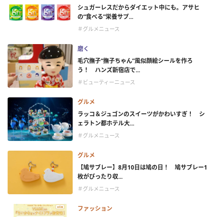
シュガーレスだからダイエット中にも。アサヒ
の“食べる”栄養サプ...
＃グルメニュース
磨く
毛穴撫子“撫子ちゃん”風似顔絵シールを作ろ
う！ ハンズ新宿店で...
＃ビューティーニュース
グルメ
ラッコ＆ジュゴンのスイーツがかわいすぎ！ シ
ェラトン都ホテル大...
＃グルメニュース
グルメ
【鳩サブレー】8月10日は鳩の日！ 鳩サブレー1
枚がぴったり収...
＃グルメニュース
ファッション