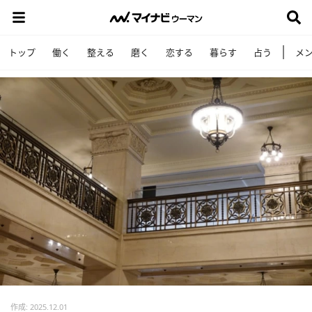
トップ
働く
整える
磨く
恋する
暮らす
占う
メ
作成: 2025.12.01