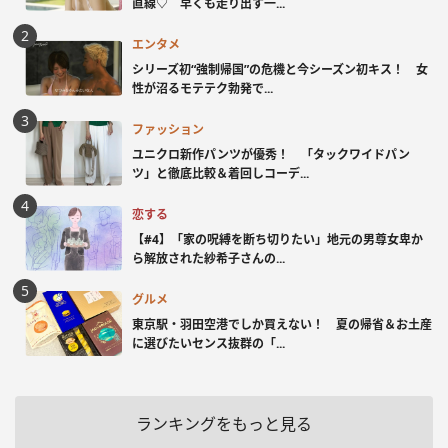
直線♡ 早くも走り出す一...
エンタメ
シリーズ初“強制帰国”の危機と今シーズン初キス！ 女
性が沼るモテテク勃発で...
ファッション
ユニクロ新作パンツが優秀！ 「タックワイドパン
ツ」と徹底比較＆着回しコーデ...
恋する
【#4】「家の呪縛を断ち切りたい」地元の男尊女卑か
ら解放された紗希子さんの...
グルメ
東京駅・羽田空港でしか買えない！ 夏の帰省＆お土産
に選びたいセンス抜群の「...
ランキングをもっと見る