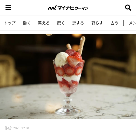
トップ
働く
整える
磨く
恋する
暮らす
占う
メ
作成: 2025.12.01