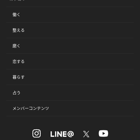
働く
整える
磨く
恋する
暮らす
占う
メンバーコンテンツ