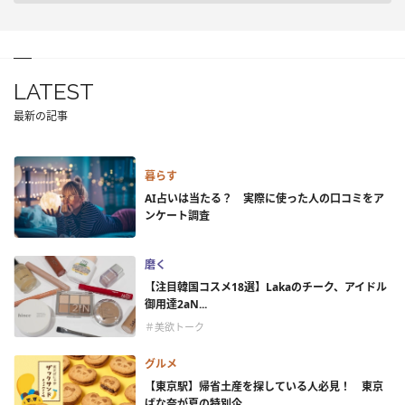
LATEST
最新の記事
暮らす
AI占いは当たる？ 実際に使った人の口コミをア
ンケート調査
磨く
【注目韓国コスメ18選】Lakaのチーク、アイドル
御用達2aN...
＃美欲トーク
グルメ
【東京駅】帰省土産を探している人必見！ 東京
ばな奈が夏の特別企...