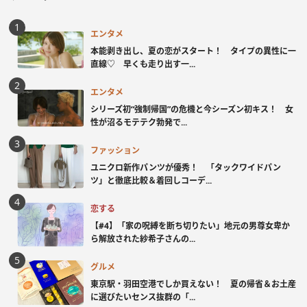
エンタメ
本能剥き出し、夏の恋がスタート！ タイプの異性に一
直線♡ 早くも走り出す一...
エンタメ
シリーズ初“強制帰国”の危機と今シーズン初キス！ 女
性が沼るモテテク勃発で...
ファッション
ユニクロ新作パンツが優秀！ 「タックワイドパン
ツ」と徹底比較＆着回しコーデ...
恋する
【#4】「家の呪縛を断ち切りたい」地元の男尊女卑か
ら解放された紗希子さんの...
グルメ
東京駅・羽田空港でしか買えない！ 夏の帰省＆お土産
に選びたいセンス抜群の「...