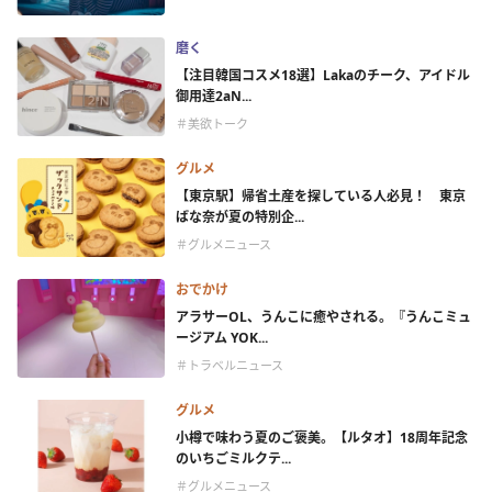
磨く
【注目韓国コスメ18選】Lakaのチーク、アイドル
御用達2aN...
＃美欲トーク
グルメ
【東京駅】帰省土産を探している人必見！ 東京
ばな奈が夏の特別企...
＃グルメニュース
おでかけ
アラサーOL、うんこに癒やされる。『うんこミュ
ージアム YOK...
＃トラベルニュース
グルメ
小樽で味わう夏のご褒美。【ルタオ】18周年記念
のいちごミルクテ...
＃グルメニュース