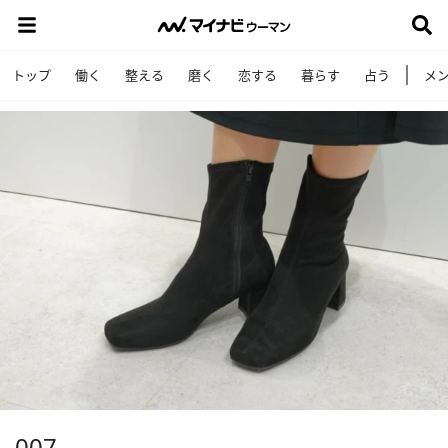
トップ
働く
整える
磨く
恋する
暮らす
占う
メ
007