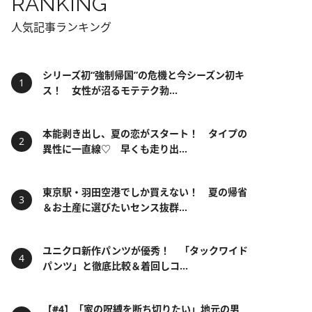
RANKING
人気記事ランキング
シリーズ初“強制帰国”の危機と今シーズン初キ
ス！ 女性が沼るモテテク勃...
本能剥き出し、夏の恋がスタート！ タイプの
異性に一直線♡ 早くも走り出...
東京駅・羽田空港でしか買えない！ 夏の帰省
＆お土産に選びたいセンス抜群...
ユニクロ新作パンツが優秀！ 「タックワイド
パンツ」と徹底比較＆着回しコ...
【#4】「家の呪縛を断ち切りたい」地元の男